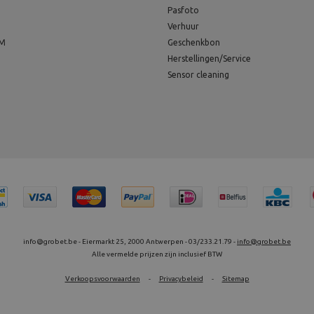
Pasfoto
Verhuur
EM
Geschenkbon
Herstellingen/Service
Sensor cleaning
info@grobet.be - Eiermarkt 25, 2000 Antwerpen - 03/233.21.79 -
info@grobet.be
Alle vermelde prijzen zijn inclusief BTW
Verkoopsvoorwaarden
-
Privacybeleid
-
Sitemap