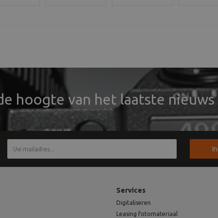
eld,
besteld,
maar wel
besteld,
daag
vandaag
bestelbaar!
vandaag
zonden
verzonden
verzonde
 de hoogte van het laatste nieuws 
I
Services
Digitaliseren
Leasing fotomateriaal