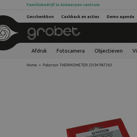
Familiebedrijf in Antwerpen centrum
Geschenkbon
Cashback en acties
Demo agenda
Afdruk
Fotocamera
Objectieven
V
Home
>
Paterson THERMOMETER 23CM PAT363