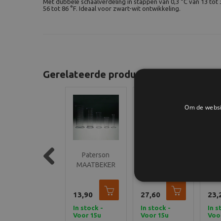
Met dubbele schaalverdeling in stappen van 0,3 °C van 13 tot 
56 tot 86 °F. Ideaal voor zwart-wit ontwikkeling.
Gerelateerde producten
Om de websit
Paterson
Paterson
Paterson
P
MAATBEKER
MAATBEKER
35MM TANK
KLE
Previous
1L PAT309
600ML
MET 1
30C
PAT304
SPIRAAL
14,50
13,90
27,60
PAT114
23,
ONTWIKKELTANK
In stock -
In stock -
In stock -
In s
Voor 15u
Voor 15u
Voor 15u
Voo