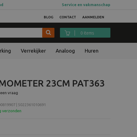
ad
Service en vakmanschap
BLOG
CONTACT
AANMELDEN
0 items
rking
Verrekijker
Analoog
Huren
RMOMETER 23CM PAT363
 een vraag
819907 | 5022361010691
ag verzonden