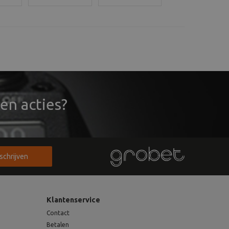
besteld,
besteld,
besteld,
vandaag
vandaag
vandaag
n
verzonden
verzonden
verzonden
en acties?
nschrijven
Klantenservice
Contact
Betalen