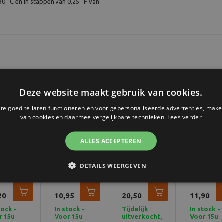
30 °C en in stappen van 0,25 °F van
Deze website maakt gebruik van cookies.
e goed te laten functioneren en voor gepersonaliseerde advertenties, make
van cookies en daarmee vergelijkbare technieken.
Lees verder
ALLES ACCEPTEREN
aterson
Kodak D-76
Kodak XTOL
Kaiser
DETAILS WEERGEVEN
URTHERMOMETER
DEVELOPER
DEVELOPER
Filmklem
M PAT381
TM 1L
TM 5L
plastic 1 
Filmontwikkelaar
Filmontwikkelaar
20
10,95
20,50
11,90
tock -
In stock -
Tijdelijk
In stock -
r 15u
Voor 15u
uitverkocht,
Voor 15u