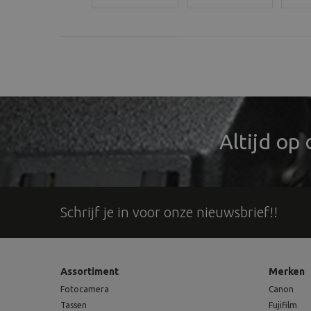
besteld,
besteld,
besteld,
best
vandaag
vandaag
vandaag
van
verzonden
verzonden
verzonden
ver
Altijd op
Schrijf je in voor onze nieuwsbrief!!
Assortiment
Merken
Fotocamera
Canon
Tassen
Fujifilm