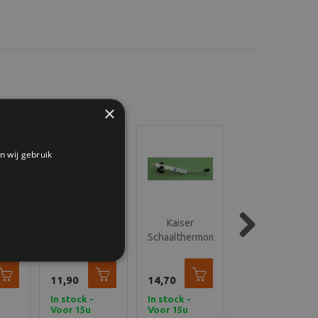
×
n wij gebruik
Kaiser
Kaiser
Kaiser
men
Filmklemmen
Schaalthermometer
Thermometer
Next
paar
inox 1 paar
0° - 50°
voor
Ontwikkeltank
11,90
14,70
13,50
In stock -
In stock -
In stock -
Voor 15u
Voor 15u
Voor 15u