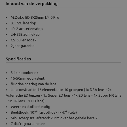
Inhoud van de verpakking
M.Zuiko ED 8-25mm f/4.0 Pro
LC-72C lensdop
LR-2 achterlensdop
LH-73E zonnekap
CS-53 lensdoek
2 jaar garantie
Specificaties
3,1x zoombereik
16-50mm equivalent
fluorine coating van de lens
lensconstructie: 16 elementen in 10 groepen (1x DSA lens - 2x
Asferische ED lenzen - 1x Super ED lens - 1x ED lens - 1x Super HR lens
- 1x HR lens - 1 HD lens)
Weer- en stofbestendig
Beeldhoek: 107° (groothoek) - 47° (tele)
Min. scherpstel afstand: 23cm over het gehele bereik
7 diafragma lamellen