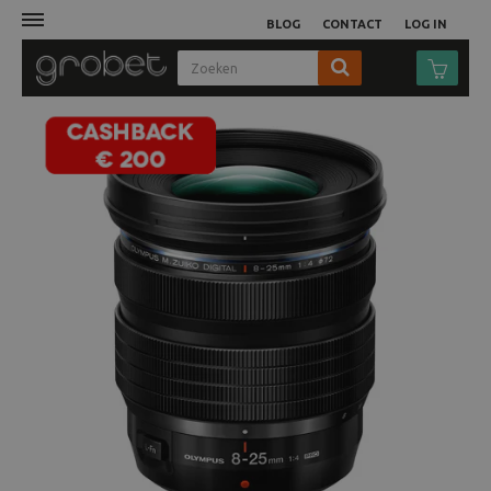
BLOG
CONTACT
LOG IN
Afdruk
Fotocamera
Objectieven
Video
Tassen
Statieven
Studio