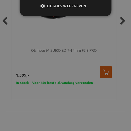
DETAILS WEERGEVEN
Previous
Next
Olympus M.ZUIKO ED 7-14mm F2.8 PRO
1.399,-
105
In stock - Voor 15u besteld, vandaag verzonden
In 