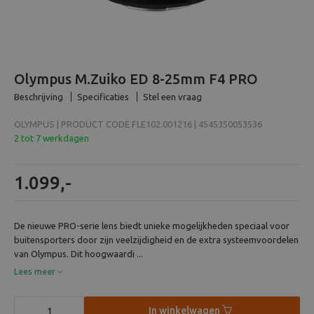
Beeld en bewerking
Verrekijker
Olympus M.Zuiko ED 8-25mm F4 PRO
Analoog
Beschrijving
Specificaties
Stel een vraag
OLYMPUS | PRODUCT CODE FLE102.001216 | 4545350053536
Huren
2 tot 7 werkdagen
1.099,-
De nieuwe PRO-serie lens biedt unieke mogelijkheden speciaal voor
buitensporters door zijn veelzijdigheid en de extra systeemvoordelen
van Olympus. Dit hoogwaardi ...
Lees meer
In winkelwagen