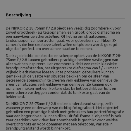
Beschrijving
De NIKKOR Z 28-75mm f / 2.8 biedt een veelzijdig zoombereik voor
zowel groothoek- als teleopnamen, een groot, groot diafragma en
een nauwkeurige scherpstelling. Of het nu om straatscènes,
landschappen van portretten gaat, voor gebruikers van Nikon Z-
camera's die hun creatieve talent willen ontplooien wordt gezegd
objectief perfect om overal mee naartoe te nemen.
Dankzij de lichte constructie en scherpe optiek van de NIKKOR Z 28-
75mm f / 2.8 kunnen gebruikers prachtige beelden vastleggen van
alles wat hen inspireert. Het zoombereik dekt een reeks klassieke
brandpuntsafstanden, het uitgestrekte diafragma van f / 2.8 meer
vrijheid biedt nieuwe ideeën uit te proberen: gebruikers kunnen
gemakkelijk de vastte van situaties bekijken om de sfeer van
gecreëerde zonneschijn te creëren verk eijkhieve van gennieve de
sfeer van situaties verk eijkhieve van gennieve. Ze kunnen ook
opnames maken met een kortere sluit bij het beschikbaar licht en
meer scherp vastleggen zonder dat dit ten koste gaat van de
helderheid.
De NIKKOR Z 28-75mm f / 2.8 snel en ondersteund scherp, zelfs
wanneer je een onderwerp van dichtbij fotografeert. Het objectief
gebruiken een prachtige bokeh met gebruikers hun portretfotografie
naar een hoger niveau kunnen tillen. Dit full-frame Z-objectief is ook
zeer geschikt voor video: het zoombereik is geschikt voor weidse
overzichtshots en voor opnamen met een telezoom, variatie in
brandpuntsafstand wordt binnenkort.