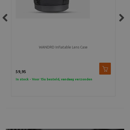
Previous
Next
WANDRD Inflatable Lens Case
59,95
39,
In stock - Voor 15u besteld, vandaag verzonden
2 t