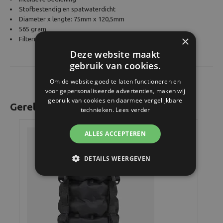
Stofbestendig en spatwaterdicht
Diameter x lengte: 75mm x 120,5mm
565 gram
×
Filtermaat 67mm
Deze website maakt
gebruik van cookies.
Om de website goed te laten functioneren en
voor gepersonaliseerde advertenties, maken wij
gebruik van cookies en daarmee vergelijkbare
Gerelateerde producten
technieken.
Lees verder
ALLES ACCEPTEREN
DETAILS WEERGEVEN