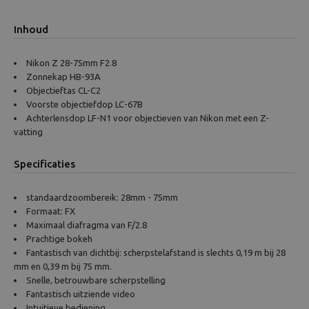
Inhoud
Nikon Z 28-75mm F2.8
Zonnekap HB-93A
Objectieftas CL-C2
Voorste objectiefdop LC-67B
Achterlensdop LF-N1 voor objectieven van Nikon met een Z-
vatting
Specificaties
standaardzoombereik: 28mm - 75mm
Formaat: FX
Maximaal diafragma van F/2.8
Prachtige bokeh
Fantastisch van dichtbij: scherpstelafstand is slechts 0,19 m bij 28
mm en 0,39 m bij 75 mm.
Snelle, betrouwbare scherpstelling
Fantastisch uitziende video
Intuitieve bediening