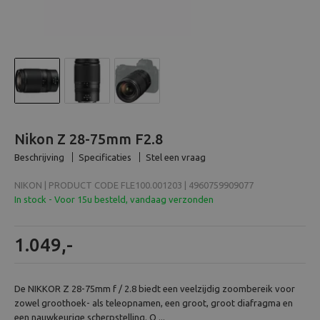
Beeld en bewerking
Verrekijker
Analoog
Huren
Nikon Z 28-75mm F2.8
Beschrijving
Specificaties
Stel een vraag
NIKON | PRODUCT CODE FLE100.001203 | 4960759909077
In stock - Voor 15u besteld, vandaag verzonden
1.049,-
De NIKKOR Z 28-75mm f / 2.8 biedt een veelzijdig zoombereik voor
zowel groothoek- als teleopnamen, een groot, groot diafragma en
een nauwkeurige scherpstelling. O ...