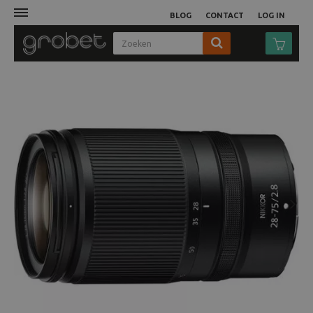
BLOG
CONTACT
LOG IN
Afdruk
Fotocamera
Objectieven
Video
Next
Tassen
Statieven
Studio