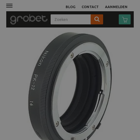
BLOG
CONTACT
AANMELDEN
Afdruk
Fotocamera
Objectieven
Video
Tassen
Statieven
Studio