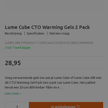
Beeld en bewerking
Verrekijker
Lume Cube CTO Warming Gels 2 Pack
Analoog
Beschrijving
Specificaties
Stel een vraag
LUMECUBE | PRODUCT CODE AAL216.001019 | 0855239006558
Huren
2 tot 7 werkdagen
28,95
Voeg verwarmende gels toe aan je Lume Cube of Lume Cube AIR met
dit CTO Warming Gel Pack two-pack van Lume Cube. Het pakket
bevat een Zircon 809 Amber-filter en e ...
Lees meer
In winkelwagen