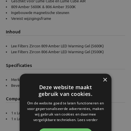
Geschikt voor Lume Cube en Lume Cube AIR
809 Amber 5600K & 806 Amber 3500K
Ingebouwde magnetische steunen
Vereist wijzigingsframe
Inhoud
Lee Filters Zircon 809 Amber LED Warming Gel (5600K)
Lee Filters Zircon 806 Amber LED Warming Gel (3500K)
Specificaties
×
Merk: Lume Cube
Bevestiging: Magnetisch
Deze website maakt
gebruik van cookies.
Compatibiliteit
Om de website goed te laten functioneren en
voor gepersonaliseerde advertenties, maken
1 x Lee Filters Zircon 809 Amber, 5600K
wij gebruik van cookies en daarmee
1 x Lee Filters Zircon 806 Amber, 3500Kt
vergelijkbare technieken.
Lees verder