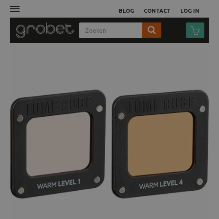
BLOG
CONTACT
LOG IN
Afdruk
Fotocamera
Objectieven
Video
Tassen
Statieven
Studio