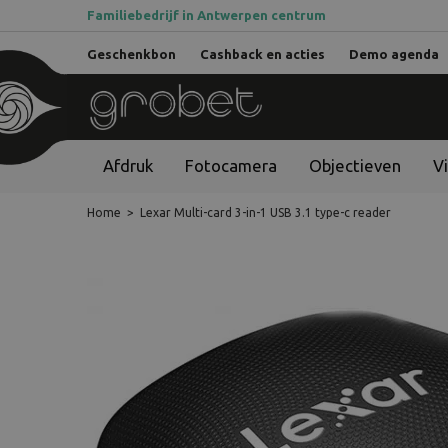
Familiebedrijf in Antwerpen centrum
Geschenkbon
Cashback en acties
Demo agenda
Afdruk
Fotocamera
Objectieven
V
Home
>
Lexar Multi-card 3-in-1 USB 3.1 type-c reader