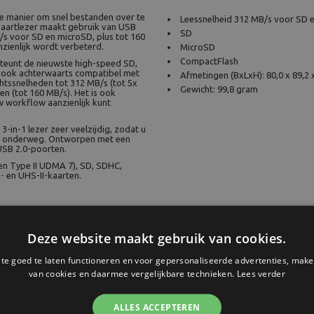
ge manier om snel bestanden over te
Leessnelheid 312 MB/s voor SD 
kaartlezer maakt gebruik van USB
SD
/s voor SD en microSD, plus tot 160
ienlijk wordt verbeterd.
MicroSD
CompactFlash
steunt de nieuwste high-speed SD,
s ook achterwaarts compatibel met
Afmetingen (BxLxH): 80,0 x 89,2
htssnelheden tot 312 MB/s (tot 5x
Gewicht: 99,8 gram
n (tot 160 MB/s). Het is ook
w workflow aanzienlijk kunt
3-in-1 lezer zeer veelzijdig, zodat u
of onderweg. Ontworpen met een
USB 2.0-poorten.
en Type II UDMA 7), SD, SDHC,
 en UHS-II-kaarten.
Deze website maakt gebruik van cookies.
e goed te laten functioneren en voor gepersonaliseerde advertenties, make
van cookies en daarmee vergelijkbare technieken.
Lees verder
ALLES ACCEPTEREN