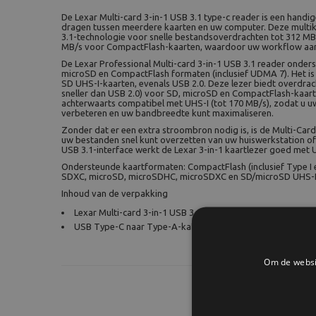
De Lexar Multi-card 3-in-1 USB 3.1 type-c reader is een handi
dragen tussen meerdere kaarten en uw computer. Deze multi
3.1-technologie voor snelle bestandsoverdrachten tot 312 MB
MB/s voor CompactFlash-kaarten, waardoor uw workflow aanz
De Lexar Professional Multi-card 3-in-1 USB 3.1 reader onder
microSD en CompactFlash formaten (inclusief UDMA 7). Het i
SD UHS-I-kaarten, evenals USB 2.0. Deze lezer biedt overdrac
sneller dan USB 2.0) voor SD, microSD en CompactFlash-kaarte
achterwaarts compatibel met UHS-I (tot 170 MB/s), zodat u u
verbeteren en uw bandbreedte kunt maximaliseren.
Zonder dat er een extra stroombron nodig is, is de Multi-Card 
uw bestanden snel kunt overzetten van uw huiswerkstation 
USB 3.1-interface werkt de Lexar 3-in-1 kaartlezer goed met 
Ondersteunde kaartformaten: CompactFlash (inclusief Type I 
SDXC, microSD, microSDHC, microSDXC en SD/microSD UHS-I-
Inhoud van de verpakking
Lexar Multi-card 3-in-1 USB 3.1 type-c reader
USB Type-C naar Type-A-kabel
Om de websit