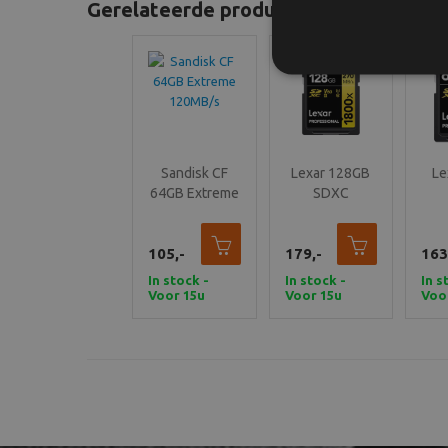
Gerelateerde producten
Sandisk CF
Lexar 128GB
Le
64GB Extreme
SDXC
120MB/s
Professional
Pro
1800x UHS-II
UHS
105,-
179,-
V60 Gold
163
V
Series
In stock -
In stock -
In s
Voor 15u
Voor 15u
Voo
besteld,
besteld,
best
vandaag
vandaag
van
verzonden
verzonden
ver