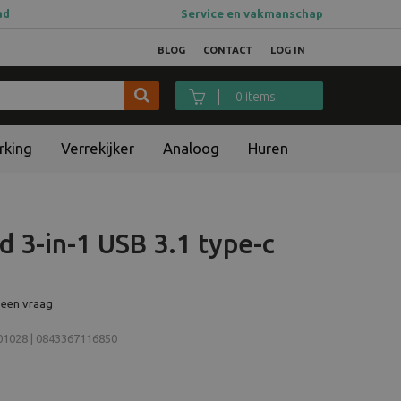
ad
Service en vakmanschap
BLOG
CONTACT
LOG IN
0 items
rking
Verrekijker
Analoog
Huren
d 3-in-1 USB 3.1 type-c
 een vraag
1028 | 0843367116850