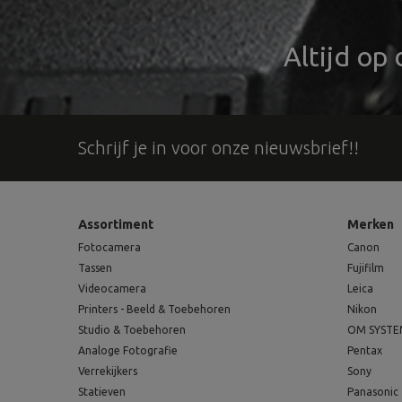
Altijd op
Schrijf je in voor onze nieuwsbrief!!
Assortiment
Merken
Fotocamera
Canon
Tassen
Fujifilm
Videocamera
Leica
Printers - Beeld & Toebehoren
Nikon
Studio & Toebehoren
OM SYST
Analoge Fotografie
Pentax
Verrekijkers
Sony
Statieven
Panasonic