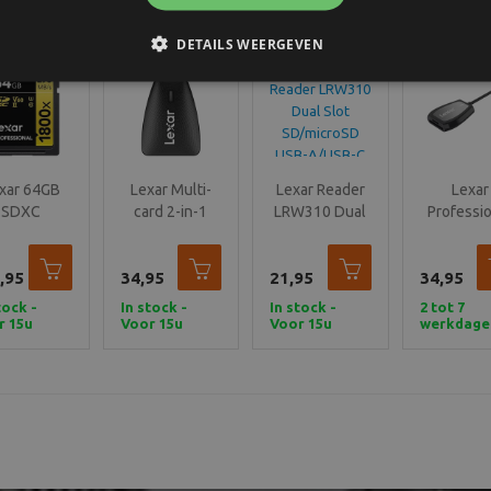
DETAILS WEERGEVEN
xar 64GB
Lexar Multi-
Lexar Reader
Lexar
SDXC
card 2-in-1
LRW310 Dual
Professi
fessional
USB 3.1 reader
Slot
Reade
-II 1800x
for SD
SD/microSD
microSD 
,95
60 Gold
34,95
21,95
USB-A/USB-C
34,95
USB-
Series
3.1
tock -
In stock -
In stock -
2 tot 7
r 15u
Voor 15u
Voor 15u
werkdage
eld,
besteld,
besteld,
daag
vandaag
vandaag
zonden
verzonden
verzonden