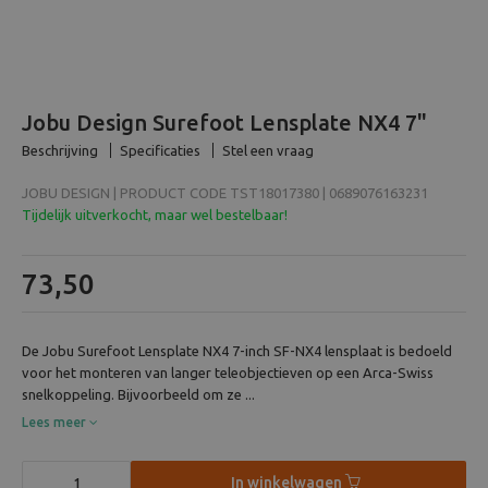
Beeld en bewerking
Verrekijker
Jobu Design Surefoot Lensplate NX4 7"
Analoog
Beschrijving
Specificaties
Stel een vraag
JOBU DESIGN | PRODUCT CODE TST18017380 | 0689076163231
Huren
Tijdelijk uitverkocht, maar wel bestelbaar!
73,50
De Jobu Surefoot Lensplate NX4 7-inch SF-NX4 lensplaat is bedoeld
voor het monteren van langer teleobjectieven op een Arca-Swiss
snelkoppeling. Bijvoorbeeld om ze ...
Lees meer
In winkelwagen