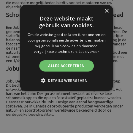
die meerdere mogelijkheden biedt voor het monteren van uw
objectief.
×
Schommelkop, swing head of gimbal head
Deze website maakt
gebruik van cookies.
Een Jobu Design schommelkop, ook wel swing head of gimbal head
genoemd, is ontworpen om volledige bewegingsvrijheid te bieden. De
Om de website goed te laten functioneren en
statiefkop ondersteunt een camera met objectief op hun natuurlijke
balanceerpunt waardoor ze niet ongewild kantelen. In feite hang je de
voor gepersonaliseerde advertenties, maken
fotocamera met (tele)objectief in een schommelende beugel, vandaar
wij gebruik van cookies en daarmee
de naam schommelkop. Ze zijn ideaal voor bijvoorbeeld
vergelijkbare technieken.
Lees verder
natuurfotografie, vliegtuigspotten en paardensport. Je bevestigd een
schommelkop met de 3/8-inch statiefaansluiting. Voor statieven met
een 1/4-inch statiefschroef kun je een verloopadapter gebruiken.
ALLES ACCEPTEREN
Jobu Design: Oerdegelijke luxe
DETAILS WEERGEVEN
Jobu Design is onderdeel van de Devonshire Manufacturing Group.
Dit bedrijf houdt zich vanuit Toronto bezig met het bedenken,
ontwikkelen en testen van producten voor de fotografiemarkt. Het
hart van het Jobu Design assortiment bestaat uit diverse luxe
schommelkoppen die op een fotostatief geplaatst kunnen worden.
Daarnaast ontwikkelde Jobu Design een aantal hoogwaardige
statieven. De in Canada geproduceerde producten verkregen onder
natuur- en sportfotografen wereldwijde bekendheid door de
oerdegelijke bouwkwaliteit.