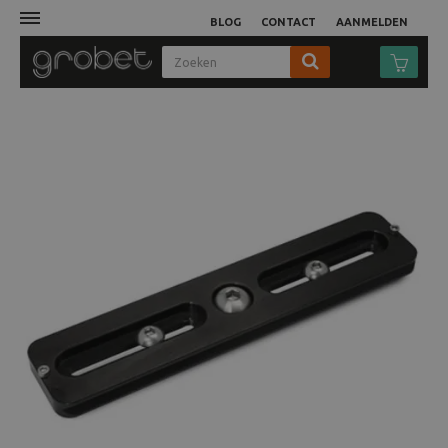
BLOG
CONTACT
AANMELDEN
Afdruk
Fotocamera
Objectieven
Video
Tassen
Statieven
Studio