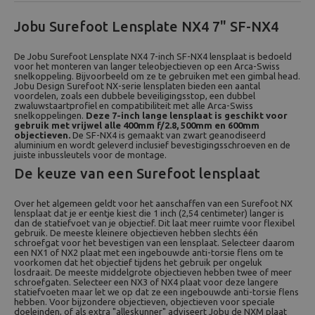
Jobu Surefoot Lensplate NX4 7" SF-NX4
De Jobu Surefoot Lensplate NX4 7-inch SF-NX4 lensplaat is bedoeld
voor het monteren van langer teleobjectieven op een Arca-Swiss
snelkoppeling. Bijvoorbeeld om ze te gebruiken met een gimbal head.
Jobu Design Surefoot NX-serie lensplaten bieden een aantal
voordelen, zoals een dubbele beveiligingsstop, een dubbel
zwaluwstaartprofiel en compatibiliteit met alle Arca-Swiss
snelkoppelingen.
Deze 7-inch lange lensplaat is geschikt voor
gebruik met vrijwel alle 400mm f/2.8, 500mm en 600mm
objectieven.
De SF-NX4 is gemaakt van zwart geanodiseerd
aluminium en wordt geleverd inclusief bevestigingsschroeven en de
juiste inbussleutels voor de montage.
De keuze van een Surefoot lensplaat
Over het algemeen geldt voor het aanschaffen van een Surefoot NX
lensplaat dat je er eentje kiest die 1 inch (2,54 centimeter) langer is
dan de statiefvoet van je objectief. Dit laat meer ruimte voor flexibel
gebruik. De meeste kleinere objectieven hebben slechts één
schroefgat voor het bevestigen van een lensplaat. Selecteer daarom
een NX1 of NX2 plaat met een ingebouwde anti-torsie flens om te
voorkomen dat het objectief tijdens het gebruik per ongeluk
losdraait. De meeste middelgrote objectieven hebben twee of meer
schroefgaten. Selecteer een NX3 of NX4 plaat voor deze langere
statiefvoeten maar let we op dat ze een ingebouwde anti-torsie flens
hebben. Voor bijzondere objectieven, objectieven voor speciale
doeleinden, of als extra "alleskunner" adviseert Jobu de NXM plaat