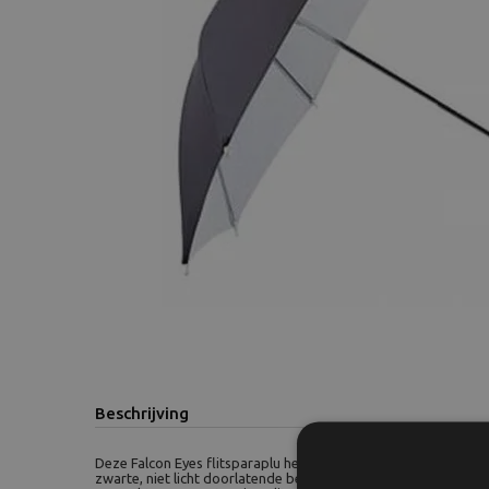
Beschrijving
Deze Falcon Eyes flitsparaplu heeft aan de binnenzijde een wit
zwarte, niet licht doorlatende bekleding. De flitsparaplu wordt