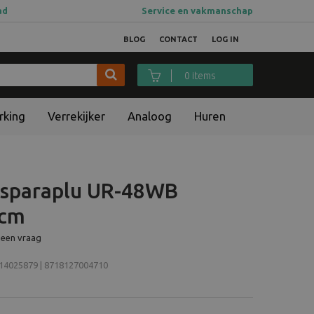
ad
Service en vakmanschap
BLOG
CONTACT
LOG IN
0 items
rking
Verrekijker
Analoog
Huren
itsparaplu UR-48WB
 cm
 een vraag
4025879 | 8718127004710