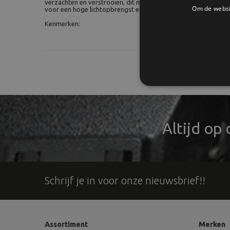
verzachten en verstrooien, dit noemen ze ook wel een soft eff
Om de websit
voor een hoge lichtopbrengst en wordt gebruikt om redelijk zac
Kenmerken:
Altijd op
Schrijf je in voor onze nieuwsbrief!!
Assortiment
Merken