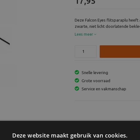
17,95
Deze Falcon Eyes flitsparaplu heeft 
zwarte, niet licht doorlatende bekled
Lees meer
Snelle levering
Grote voorraad
Service en vakmanschap
te folie en aan de buitenzijde een
Deze website maakt gebruik van cookies.
 gebruikt om het licht te