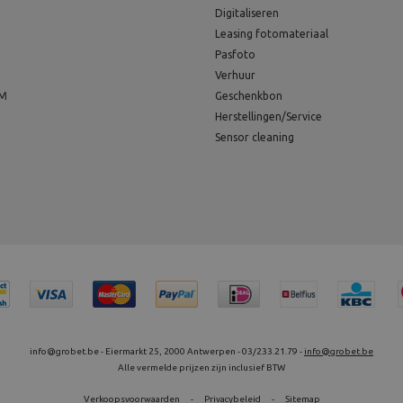
Digitaliseren
Leasing fotomateriaal
Pasfoto
Verhuur
EM
Geschenkbon
Herstellingen/Service
Sensor cleaning
info@grobet.be - Eiermarkt 25, 2000 Antwerpen - 03/233.21.79 -
info@grobet.be
Alle vermelde prijzen zijn inclusief BTW
Verkoopsvoorwaarden
-
Privacybeleid
-
Sitemap