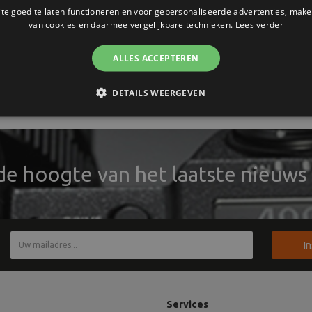
ect. De zwart/wit flitsparaplu zorgt
e goed te laten functioneren en voor gepersonaliseerde advertenties, make
ht licht te reflecteren.
van cookies en daarmee vergelijkbare technieken.
Lees verder
ALLES ACCEPTEREN
DETAILS WEERGEVEN
 de hoogte van het laatste nieuws 
I
Services