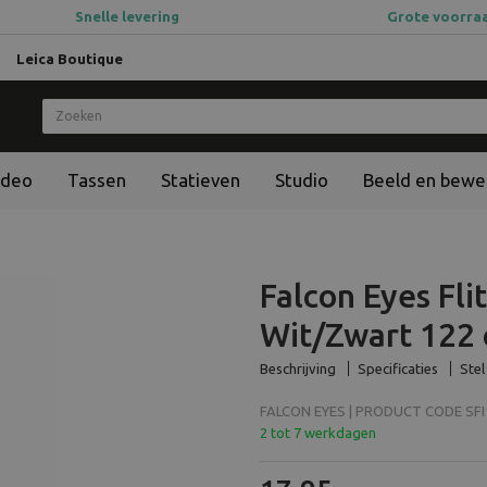
Snelle levering
Grote voorra
Leica Boutique
ideo
Tassen
Statieven
Studio
Beeld en bewe
Falcon Eyes Fl
Wit/Zwart 122
Beschrijving
Specificaties
Stel
FALCON EYES | PRODUCT CODE SFI1
2 tot 7 werkdagen