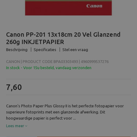
Beeld en bewerking
Verrekijker
Canon PP-201 13x18cm 20 Vel Glanzend
Analoog
260g INKJETPAPIER
Beschrijving
Specificaties
Stel een vraag
Huren
CANON | PRODUCT CODE BPA03303493 | 4960999537276
In stock - Voor 15u besteld, vandaag verzonden
7,60
Canon's Photo Paper Plus Glossy II is het perfecte fotopapier voor
superieure fotoprints met een glanzende afwerking. Dit
hoogwaardige papier is perfect voor ...
Lees meer