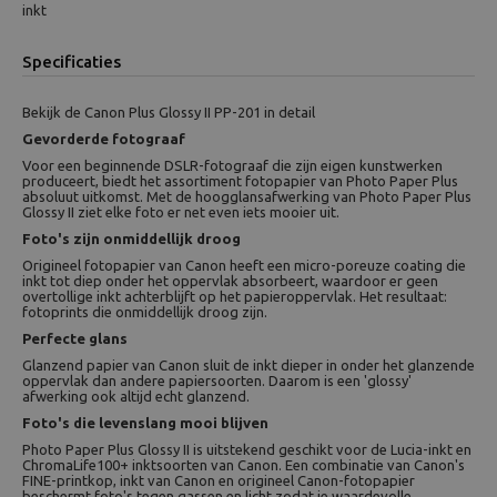
inkt
Specificaties
Bekijk de Canon Plus Glossy II PP-201 in detail
Gevorderde fotograaf
Voor een beginnende DSLR-fotograaf die zijn eigen kunstwerken
produceert, biedt het assortiment fotopapier van Photo Paper Plus
absoluut uitkomst. Met de hoogglansafwerking van Photo Paper Plus
Glossy II ziet elke foto er net even iets mooier uit.
Foto's zijn onmiddellijk droog
Origineel fotopapier van Canon heeft een micro-poreuze coating die
inkt tot diep onder het oppervlak absorbeert, waardoor er geen
overtollige inkt achterblijft op het papieroppervlak. Het resultaat:
fotoprints die onmiddellijk droog zijn.
Perfecte glans
Glanzend papier van Canon sluit de inkt dieper in onder het glanzende
oppervlak dan andere papiersoorten. Daarom is een 'glossy'
afwerking ook altijd echt glanzend.
Foto's die levenslang mooi blijven
Photo Paper Plus Glossy II is uitstekend geschikt voor de Lucia-inkt en
ChromaLife100+ inktsoorten van Canon. Een combinatie van Canon's
FINE-printkop, inkt van Canon en origineel Canon-fotopapier
beschermt foto's tegen gassen en licht zodat je waardevolle