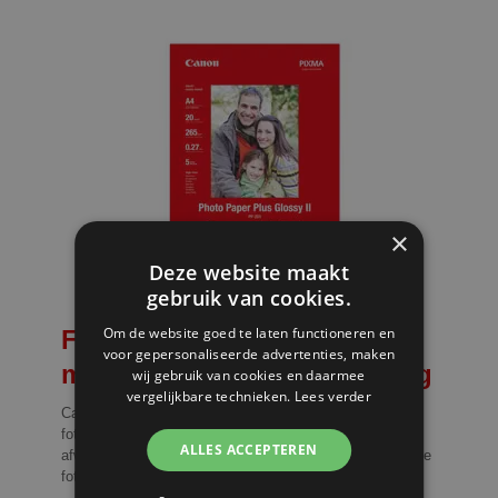
×
Deze website maakt
gebruik van cookies.
Om de website goed te laten functioneren en
Fotopapier van topkwaliteit
voor gepersonaliseerde advertenties, maken
met een glanzende afwerking
wij gebruik van cookies en daarmee
vergelijkbare technieken.
Lees verder
Canon's Photo Paper Plus Glossy II is het perfecte
fotopapier voor superieure fotoprints met een glanzende
ALLES ACCEPTEREN
afwerking. Dit hoogwaardige papier is perfect voor digitale
foto's en extra prints.