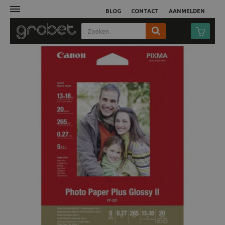
BLOG
CONTACT
AANMELDEN
Afdruk
Fotocamera
Objectieven
Video
Tassen
Statieven
Studio