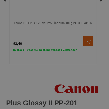
Previous
Next
Canon PT-101 A2 20 Vel Pro Platinum 300g INKJETPAPIER
92,40
32,
In stock - Voor 15u besteld, vandaag verzonden
In 
Plus Glossy II PP-201