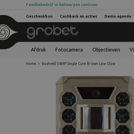
Familiebedrijf in Antwerpen centrum
Geschenkbon
Cashback en acties
Demo agenda
Afdruk
Fotocamera
Objectieven
V
Home
>
Bushnell 24MP Single Core Brown Low Glow