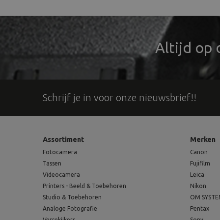
Altijd op
Schrijf je in voor onze nieuwsbrief!!
Assortiment
Merken
Fotocamera
Canon
Tassen
Fujifilm
Videocamera
Leica
Printers - Beeld & Toebehoren
Nikon
Studio & Toebehoren
OM SYST
Analoge Fotografie
Pentax
Verrekijkers
Sony