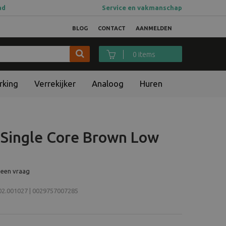
ad
Service en vakmanschap
BLOG
CONTACT
AANMELDEN
0 items
rking
Verrekijker
Analoog
Huren
 Single Core Brown Low
 een vraag
.001027 | 0029757007285