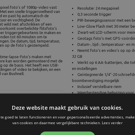
pixel foto's of 1080p-video vast
Resolutie: 24 megapixel
 Met een snelle triggersnelheid van
0,3 seconde trigger
 en past hij automatisch de
tuur en vochtigheid. De
PIR-bewegingssensor met een be
et wild niet afschrikken of een
Low-Glow Flash met 30 meter be
oorkomt overbelichte flitsfoto's
Zwart-wit LCD-scherm voor menun
s per triggergebeurtenis te maken en
conden tot 60 minuten om te
Geotags foto's met GPS-coördin
ngen. De datum, tijd, temperatuur,
Datum-, tijd-, temperatuur- en 
n op de foto's gestempeld.
Neemt foto's en video's op op 
32 GB
 time-lapse-foto's maken met
 Core kan worden gemonteerd met de
Werkt op 6 AA-batterijen, die t
g op de basis. Het heeft een USB-
en instellingen
ingen of video te bekijken, en een
 van Bushnell.
Geïntegreerde 1/4"-20 schroefdr
boombevestiging mogelijk
Inclusief verstelbare riem
Weerbestendige behuizing voor 
buitenshuis
Temperatuurbereik: -20° C tot 6
Deze website maakt gebruik van cookies.
e goed te laten functioneren en voor gepersonaliseerde advertenties, make
van cookies en daarmee vergelijkbare technieken.
Lees verder