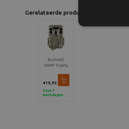
Gerelateerde producten
Bushnell
30MP Trophy
Cam Dual Core
Treebark
419,95
Camo No Glow
2 tot 7
werkdagen