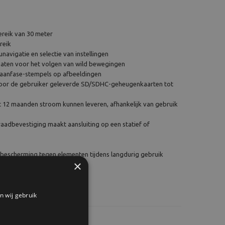
reik van 30 meter
reik
avigatie en selectie van instellingen
aten voor het volgen van wild bewegingen
maanfase-stempels op afbeeldingen
door de gebruiker geleverde SD/SDHC-geheugenkaarten tot
ot 12 maanden stroom kunnen leveren, afhankelijk van gebruik
aadbevestiging maakt aansluiting op een statief of
bescherming tegen elementen tijdens langdurig gebruik
×
0° C
n wij gebruik