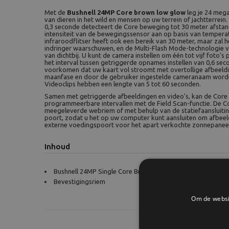
Met de
Bushnell 24MP Core brown low glow
leg je 24 mega
van dieren in het wild en mensen op uw terrein of jachtterrein.
0,3 seconde detecteert de Core beweging tot 30 meter afstand
intensiteit van de bewegingssensor aan op basis van tempera
infraroodflitser heeft ook een bereik van 30 meter, maar zal h
indringer waarschuwen, en de Multi-Flash Mode-technologie v
van dichtbij. U kunt de camera instellen om één tot vijf foto'
het interval tussen getriggerde opnames instellen van 0,6 se
voorkomen dat uw kaart vol stroomt met overtollige afbeeldi
maanfase en door de gebruiker ingestelde cameranaam worde
Videoclips hebben een lengte van 5 tot 60 seconden.
Samen met getriggerde afbeeldingen en video's, kan de Core
programmeerbare intervallen met de Field Scan-functie. De
meegeleverde webriem of met behulp van de statiefaansluitin
poort, zodat u het op uw computer kunt aansluiten om afbeeld
externe voedingspoort voor het apart verkochte zonnepaneel
Inhoud
Bushnell 24MP Single Core Brown Low Glow
Bevestigingsriem
Om de websit