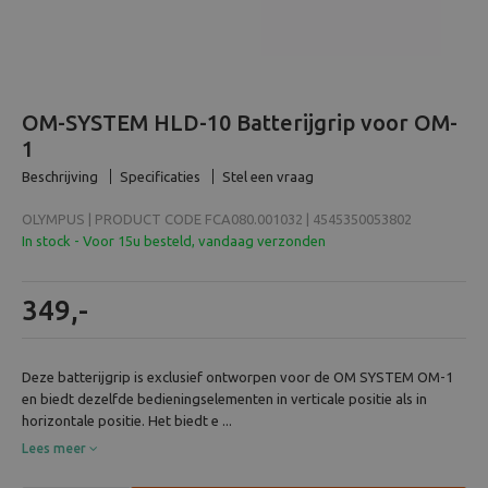
Beeld en bewerking
Verrekijker
OM-SYSTEM HLD-10 Batterijgrip voor OM-
Analoog
1
Beschrijving
Specificaties
Stel een vraag
Huren
OLYMPUS | PRODUCT CODE FCA080.001032 | 4545350053802
In stock - Voor 15u besteld, vandaag verzonden
349,-
Deze batterijgrip is exclusief ontworpen voor de OM SYSTEM OM-1
en biedt dezelfde bedieningselementen in verticale positie als in
horizontale positie. Het biedt e ...
Lees meer