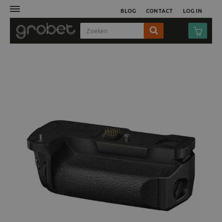
BLOG
CONTACT
LOG IN
Afdruk
Fotocamera
Objectieven
Video
Tassen
Statieven
Studio