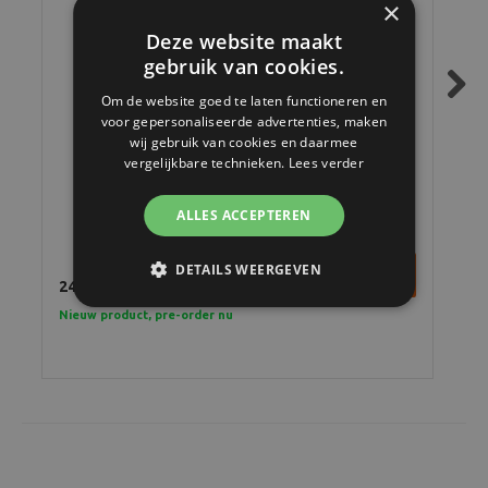
×
Deze website maakt
gebruik van cookies.
Om de website goed te laten functioneren en
Next
voor gepersonaliseerde advertenties, maken
wij gebruik van cookies en daarmee
vergelijkbare technieken.
Lees verder
OM SYSTEM CB-USB13 USB-C kabel
ALLES ACCEPTEREN
DETAILS WEERGEVEN
24,90
199
Nieuw product, pre-order nu
In 