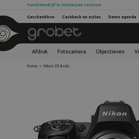
Familiebedrijf in Antwerpen centrum
Geschenkbon
Cashback en acties
Demo agenda
Afdruk
Fotocamera
Objectieven
V
Home
>
Nikon Z8 Body