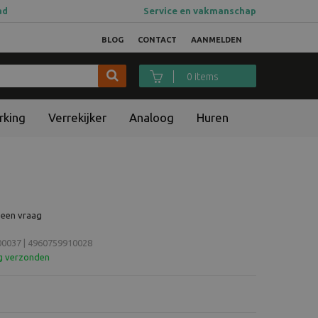
ad
Service en vakmanschap
BLOG
CONTACT
AANMELDEN
0 items
rking
Verrekijker
Analoog
Huren
 een vraag
0037 | 4960759910028
ag verzonden