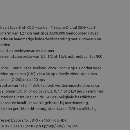
kaart type B of XQD-kaart en 1 Secure Digital (SD)-kaart
scherm van 1,27 cm met circa 3.690.000 beeldpunten (Quad
ische en handmatige helderheidsinstelling met 18 niveaus en
lheden
rgeluid en beeldsensorbeschermer
kies een stapgrootte van 1/3, 1/2 of 1 LW, uitbreidbaar tot 900
bps. Continu lage snelheid: circa 1 tot 10 bps. Continu hoge
le video-opnamen (C30): circa 30 bps. Snelle video-opnamen
namen (C120): circa 120 bps
grootte van 1/3 of 1 LW); kan ook worden ingesteld op circa
32) onder ISO 64 of op circa 0,3, 0,7, 1 of 2 LW (equivalent met
omatische instelling van de ISO-gevoeligheid beschikbaar
alanceerde invulfl its wordt gebruikt bij matrixmeting,
chten gerichte lichtmeting, standaard i-DDL-invulflits bij
ressief)/25p/24p, 3840 x 2160 (4K UHD):
1920 x 1080: 120p/100p/60p/50p/30p/25p/24p