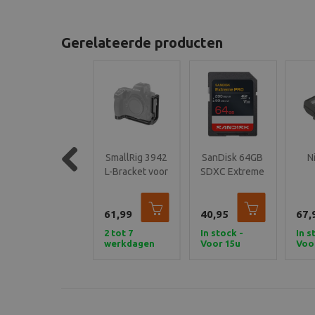
Gerelateerde producten
SmallRig 3940
SmallRig 3942
SanDisk 64GB
N
Camera Cage
L-Bracket voor
SDXC Extreme
Previous
voor Nikon Z8
Nikon Z8
Pro 200MB/s
Opla
V30
86,99
61,99
40,95
67,
Tijdelijk
2 tot 7
In stock -
In s
uitverkocht,
werkdagen
Voor 15u
Voo
maar wel
besteld,
best
bestelbaar!
vandaag
van
verzonden
ver