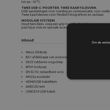
tot op -10 °C.
TWEE USB-C-POORTEN. TWEE KAARTSLEUVEN.
USB-aansluitingen voor voeding en communicatie, voor snelle 
Twee kaartsleuven voor flexibel fotograferen en opslaan.
MODULAIR SYSTEEM
Houd hem klein, voeg een grip toe of gebruik hem met een rig.
past bij je visie en speciale accessoires bieden je meer mogeli
Inhoud
Om de websit
Nikon Z8 Body
BS1 afdekkapje van accessoireschoen
DK33 rubberen oogschelp
BFN1 bodycap
EN-EL15c oplaadbare accu
MH25a acculader
HDMI/USB-kabelklem
ANDC26 riem
USBCE24 USB-kabel