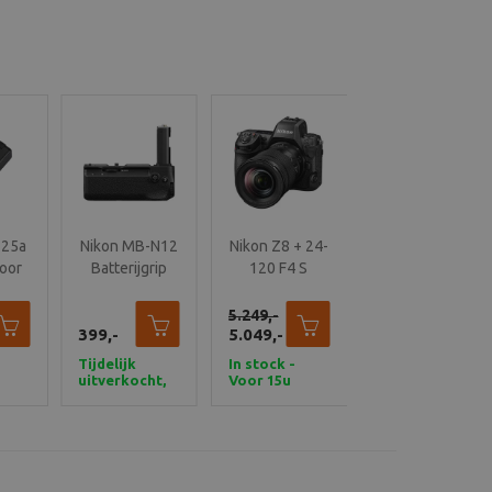
-25a
Nikon MB-N12
Nikon Z8 + 24-
voor
Batterijgrip
120 F4 S
5
voor Z8
en
5.249,-
399,-
5.049,-
Tijdelijk
In stock -
uitverkocht,
Voor 15u
maar wel
besteld,
bestelbaar!
vandaag
n
verzonden