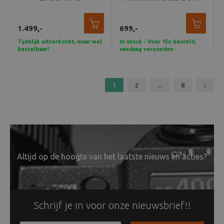
1.499,-
699,-
Tijdelijk uitverkocht, maar wel
In stock - Voor 15u besteld,
bestelbaar!
vandaag verzonden
1
2
...
8
Altijd op de hoogte van het laatste nieuws en acties?
Schrijf je in voor onze nieuwsbrief!!