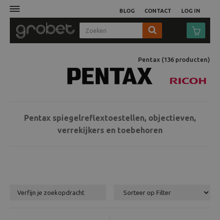
BLOG
CONTACT
LOG IN
Afdruk
Pentax
(136
producten
)
Fotocamera
Objectieven
Pentax spiegelreflextoestellen, objectieven,
verrekijkers en toebehoren
Video
Tassen
Statieven
Verfijn je zoekopdracht
Studio