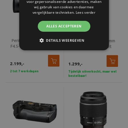
voor gepersonaliseerde advertenties, maken
wij gebruik van cookies en daarmee
vergelijkbare technieken.
Lees verder
ALLES ACCEPTEREN
DETAILS WEERGEVEN
Pentax HD FA 150-450mm
HD PENTAX-D FA* 50mm
F4.5-5.6ED DC AW met etui
F/1.4 SDM AW Zwart
2.199,-
1.299,-
2 tot 7 werkdagen
Tijdelijk uitverkocht, maar wel
bestelbaar!