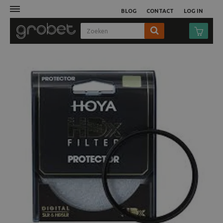
BLOG
CONTACT
LOG IN
Afdruk
Fotocamera
Objectieven
Video
Tassen
Statieven
Studio