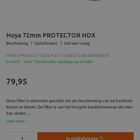
Beeld en bewerking
Verrekijker
Hoya 72mm PROTECTOR HDX
Analoog
Beschrijving
Specificaties
Stel een vraag
HOYA | PRODUCT CODE FLE111.000022 | 0024066064547
Huren
In stock - Voor 15u besteld, vandaag verzonden
79,95
Deze filter is uitermate geschikt om als bescherming van uw kostbare
lenzen te dienen. De filter is van het hoogste kwaliteitsniveau die men
kan vinden. ...
Lees meer
In winkelwagen