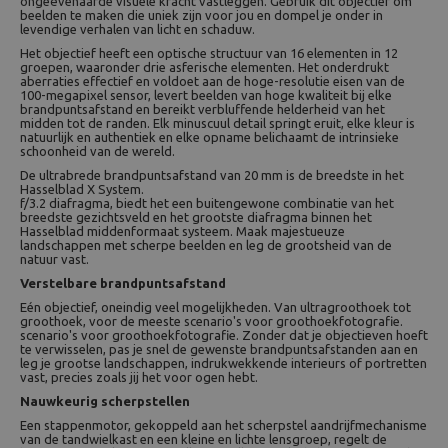
ongeëvenaarde visuele kracht vastleggen. Gebruik dit objectief om
beelden te maken die uniek zijn voor jou en dompel je onder in
levendige verhalen van licht en schaduw.
Het objectief heeft een optische structuur van 16 elementen in 12
groepen, waaronder drie asferische elementen. Het onderdrukt
aberraties effectief en voldoet aan de hoge-resolutie eisen van de
100-megapixel sensor, levert beelden van hoge kwaliteit bij elke
brandpuntsafstand en bereikt verbluffende helderheid van het
midden tot de randen. Elk minuscuul detail springt eruit, elke kleur is
natuurlijk en authentiek en elke opname belichaamt de intrinsieke
schoonheid van de wereld.
De ultrabrede brandpuntsafstand van 20 mm is de breedste in het
Hasselblad X System.
f/3.2 diafragma, biedt het een buitengewone combinatie van het
breedste gezichtsveld en het grootste diafragma binnen het
Hasselblad middenformaat systeem. Maak majestueuze
landschappen met scherpe beelden en leg de grootsheid van de
natuur vast.
Verstelbare brandpuntsafstand
Eén objectief, oneindig veel mogelijkheden. Van ultragroothoek tot
groothoek, voor de meeste scenario's voor groothoekfotografie.
scenario's voor groothoekfotografie. Zonder dat je objectieven hoeft
te verwisselen, pas je snel de gewenste brandpuntsafstanden aan en
leg je grootse landschappen, indrukwekkende interieurs of portretten
vast, precies zoals jij het voor ogen hebt.
Nauwkeurig scherpstellen
Een stappenmotor, gekoppeld aan het scherpstel aandrijfmechanisme
van de tandwielkast en een kleine en lichte lensgroep, regelt de