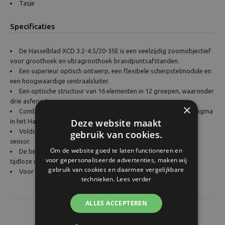
Tasje
Specificaties
De Hasselblad XCD 3.2-4.5/20-35E is een veelzijdig zoomobjectief
voor groothoek en ultragroothoek brandpuntsafstanden.
Een superieur optisch ontwerp, een flexibele scherpstelmodule en
een hoogwaardige centraalsluiter.
Een optische structuur van 16 elementen in 12 groepen, waaronder
drie asferisch.
×
Combinatie van het brede gezichtsveld en het grootste diafragma
Deze website maakt
in het Hasselblad middenformaat systeem.
Voldoet aan de hoge-resolutie eisen van de 100-megapixel-
gebruik van cookies.
sensor.
Om de website goed te laten functioneren en
De behuizing is gemaakt van metaal voor een subtiele maar
voor gepersonaliseerde advertenties, maken wij
tijdloze uitstraling.
gebruik van cookies en daarmee vergelijkbare
Voor zowel X Systeem als 907 camera’s.
technieken.
Lees verder
ALLES ACCEPTEREN