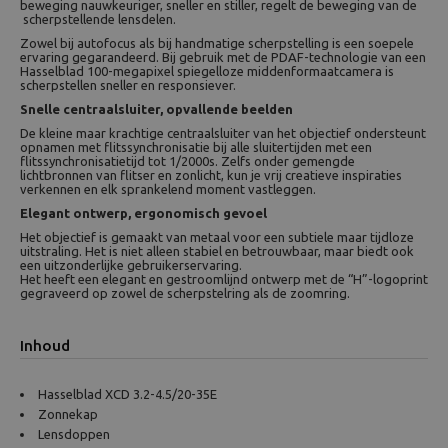
beweging nauwkeuriger, sneller en stiller, regelt de beweging van de
scherpstellende lensdelen.
Zowel bij autofocus als bij handmatige scherpstelling is een soepele
ervaring gegarandeerd. Bij gebruik met de PDAF-technologie van een
Hasselblad 100-megapixel spiegelloze middenformaatcamera is
scherpstellen sneller en responsiever.
Snelle centraalsluiter, opvallende beelden
De kleine maar krachtige centraalsluiter van het objectief ondersteunt
opnamen met flitssynchronisatie bij alle sluitertijden met een
flitssynchronisatietijd tot 1/2000s. Zelfs onder gemengde
lichtbronnen van flitser en zonlicht, kun je vrij creatieve inspiraties
verkennen en elk sprankelend moment vastleggen.
Elegant ontwerp, ergonomisch gevoel
Het objectief is gemaakt van metaal voor een subtiele maar tijdloze
uitstraling. Het is niet alleen stabiel en betrouwbaar, maar biedt ook
een uitzonderlijke gebruikerservaring.
Het heeft een elegant en gestroomlijnd ontwerp met de “H”-logoprint
gegraveerd op zowel de scherpstelring als de zoomring.
Inhoud
Hasselblad XCD 3.2-4.5/20-35E
Zonnekap
Lensdoppen