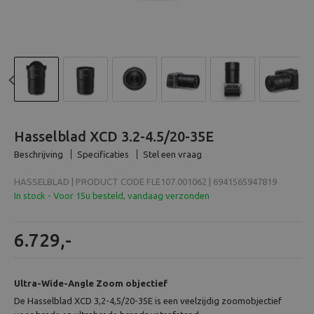
Beeld en bewerking
Verrekijker
Analoog
Previous
N
Huren
Hasselblad XCD 3.2-4.5/20-35E
Beschrijving
Specificaties
Stel een vraag
HASSELBLAD | PRODUCT CODE FLE107.001062 | 6941565947819
In stock - Voor 15u besteld, vandaag verzonden
6.729,-
Ultra-Wide-Angle Zoom objectief
De Hasselblad XCD 3,2-4,5/20-35E is een veelzijdig zoomobjectief