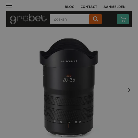
BLOG
CONTACT
AANMELDEN
Afdruk
Fotocamera
Objectieven
Video
Next
Tassen
Statieven
Studio