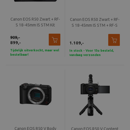
Canon EOS R50 Zwart + RF-
Canon EOS R50 Zwart + RF-
S 18-45mm IS STM Kit
S 18-45mm IS STM + RF-S
55-210mm F5-7.1 IS STM Kit
909,-
899,-
1.109,-
Tijdelijk uitverkocht, maar wel
In stock - Voor 15u besteld,
bestelbaar!
vandaag verzonden
Canon EOS R50 V Body
Canon EOS R50 V Content