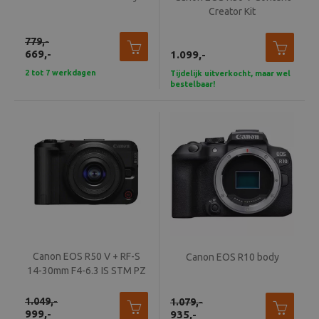
Creator Kit
779,-
669,-
1.099,-
2 tot 7 werkdagen
Tijdelijk uitverkocht, maar wel
bestelbaar!
Canon EOS R50 V + RF-S
Canon EOS R10 body
14-30mm F4-6.3 IS STM PZ
1.049,-
1.079,-
999,-
935,-