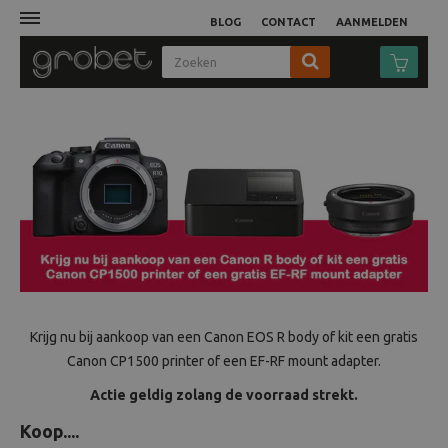
BLOG
CONTACT
AANMELDEN
Afdruk
Fotocamera
Objectieven
Video
Tassen
Krijg nu bij aankoop van een Canon EOS R body of kit een gratis
Canon CP1500 printer of een EF-RF mount adapter.
Statieven
Actie geldig zolang de voorraad strekt.
Studio
Koop....