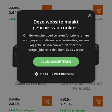
2.699,-
2.649,-
5.128,-
×
2 tot 7 werkdagen
Tijdelijk uitverkocht, maar wel
Deze website maakt
bestelbaar!
gebruik van cookies.
Om de website goed te laten functioneren en
voor gepersonaliseerde advertenties, maken
wij gebruik van cookies en daarmee
vergelijkbare technieken.
Lees verder
ALLES ACCEPTEREN
DETAILS WEERGEVEN
Canon EOS R5 Body
Canon EOS R5 + RF 24-105
F4L IS USM
3.349,-
4.629,-
2.849,-
3.798,-
2 tot 7 werkdagen
2 tot 7 werkdagen