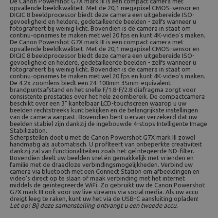
De Canon Powershot G7X mark III is een compact camera met
opvallende beeldkwaliteit. Met de 20,1 megapixel CMOS-sensor en
DIGIC 8 beeldprocessor biedt deze camera een uitgebereide ISO-
gevoeligheid en heldere, gedetailleerde beelden - zelfs wanneer u
fotografeert bij weinig licht. Bovendien is de camera in staat om
continu-opnames te maken met wel 20 fps en kunt 4K-video's maken.
De Canon Powershot G7X mark III is een compact camera met
opvallende beeldkwaliteit. Met de 20,1 megapixel CMOS-sensor en
DIGIC 8 beeldprocessor biedt deze camera een uitgebereide ISO-
gevoeligheid en heldere, gedetailleerde beelden - zelfs wanneer u
fotografeert bij weinig licht. Bovendien is de camera in staat om
continu-opnames te maken met wel 20 fps en kunt 4K-video's maken.
De 4.2x zoomlens biedt een 24-100mm 35mm-equivalent
brandpuntsafstand en het snelle F/1.8-F/2.8 diafragma zorgt voor
consistente prestaties over het hele zoombereik. De compactcamera
beschikt over een 3" kantelbaar LCD-touchscreen waarop u uw
beelden rechtstreeks kunt bekijken en de belangrijkste instellingen
van de camera aanpast. Bovendien bent u ervan verzekerd dat uw
beelden stabiel zijn dankzij de ingebouwde 4-stops Intelligente Image
Stabilization.
Scherpstellen doet u met de Canon Powershot G7X mark III zowel
handmatig als automatisch. U profiteert van onbeperkte creativiteit
dankzij zal van functionaliteiten zoals het geïntegeerde ND-filter.
Bovendien deelt uw beelden snel én gemakkelijk met vrienden en
familie met de draadloze verbindingsmogelijkheden. Verbind uw
camera via bluetooth met een Connect Station om afbeeldingen en
video's direct op te slaan of maak verbinding met het internet
middels de geïntegreerde WiFi. Zo gebruikt uw de Canon Powershot
G7X mark III ook voor uw live streams via social media. Als uw accu
dreigt leeg te raken, kunt uw het via de USB-C aansluiting opladen!
Let op! Bij deze samenstelling ontvangt u een tweede accu.