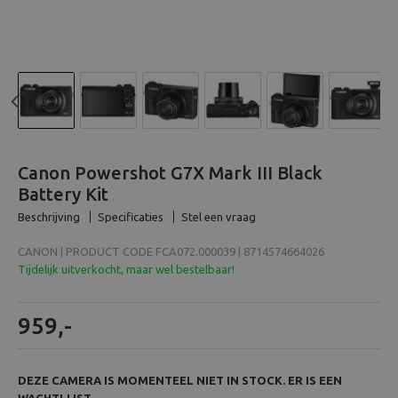
Beeld en bewerking
Verrekijker
Analoog
Previous
N
Huren
Canon Powershot G7X Mark III Black
Battery Kit
Beschrijving
Specificaties
Stel een vraag
CANON | PRODUCT CODE FCA072.000039 | 8714574664026
Tijdelijk uitverkocht, maar wel bestelbaar!
959,-
DEZE CAMERA IS MOMENTEEL NIET IN STOCK. ER IS EEN