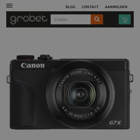
BLOG
CONTACT
AANMELDEN
Afdruk
Fotocamera
Objectieven
Video
Next
Tassen
Statieven
Studio