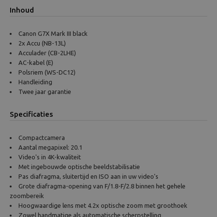
Inhoud
Canon G7X Mark III black
2x Accu (NB-13L)
Acculader (CB-2LHE)
AC-kabel (E)
Polsriem (WS-DC12)
Handleiding
Twee jaar garantie
Specificaties
Compactcamera
Aantal megapixel: 20.1
Video's in 4K-kwaliteit
Met ingebouwde optische beeldstabilisatie
Pas diafragma, sluitertijd en ISO aan in uw video's
Grote diafragma-opening van F/1.8-F/2.8 binnen het gehele
zoombereik
Hoogwaardige lens met 4.2x optische zoom met groothoek
Zowel handmatige als automatische scherpstelling