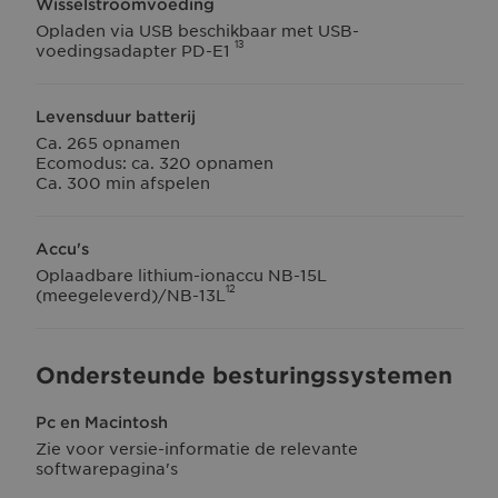
Wisselstroomvoeding
Opladen via USB beschikbaar met USB-
13
voedingsadapter PD-E1
Levensduur batterij
Ca. 265 opnamen
Ecomodus: ca. 320 opnamen
Ca. 300 min afspelen
Accu's
Oplaadbare lithium-ionaccu NB-15L
12
(meegeleverd)/NB-13L
Ondersteunde besturingssystemen
Pc en Macintosh
Zie voor versie-informatie de relevante
softwarepagina's