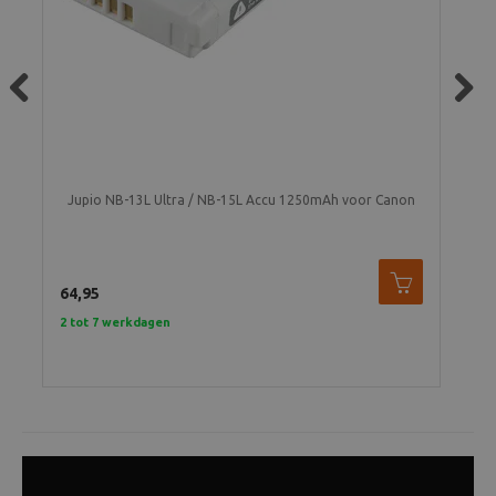
Previous
Next
Jupio NB-13L Ultra / NB-15L Accu 1250mAh voor Canon
64,95
39,
2 tot 7 werkdagen
2 t