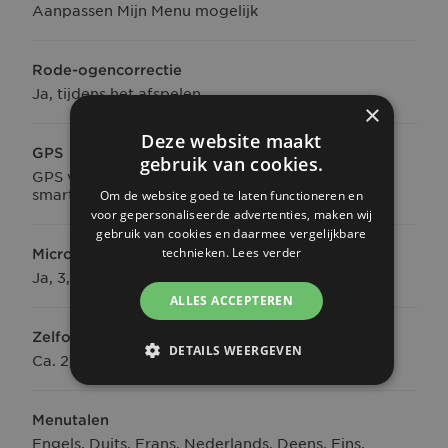
Aanpassen Mijn Menu mogelijk
Rode-ogencorrectie
Ja, tijdens het afspelen
×
Deze website maakt
GPS
gebruik van cookies.
GPS via mobiel (gekoppeld aan een compatibele
smartphone)
Om de website goed te laten functioneren en
voor gepersonaliseerde advertenties, maken wij
gebruik van cookies en daarmee vergelijkbare
technieken.
Lees verder
Microfooningang
Ja, 3,5 mm
ALLES ACCEPTEREN
Zelfontspanner
DETAILS WEERGEVEN
Ca. 2, 10 sec. of aangepast
Menutalen
Engels, Duits, Frans, Nederlands, Deens, Fins,