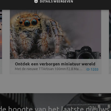
DETAILS WEERGEVEN
Ontdek een verborgen miniatuur wereld
Met de nieuwe TTArtisan 100mm F2.8 Macro 2X Tilt & Shift lens heb je de kans om op een nieuwe manier de miniatuur wereld te ontdekken.
1203
 de hoogte van het laatste nieuws 