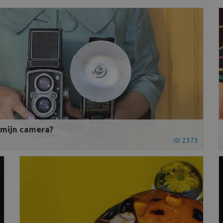
p mijn camera?
2373