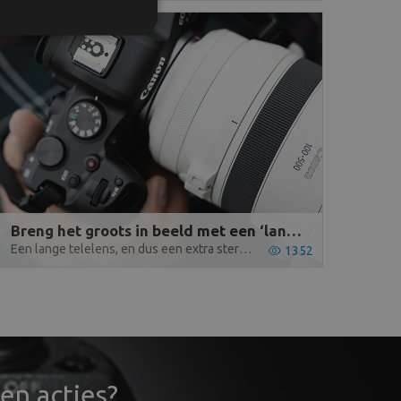
Breng het groots in beeld met een ‘lange lens’ van Canon | Grobet
Een lange telelens, en dus een extra sterke vergroting, is vrijwel onmisbaar voor veel vormen van fotografie. Wij zetten er in deze blog enkele in de spotlight.
1352
en acties?