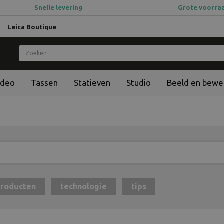
Snelle levering
Grote voorra
Leica Boutique
ideo
Tassen
Statieven
Studio
Beeld en bewe
roducten
technologie
tips