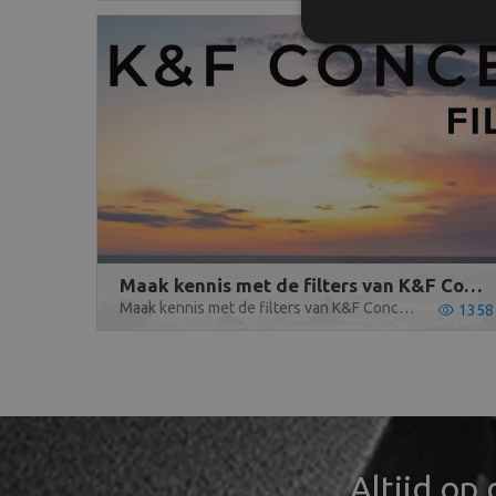
Maak kennis met de filters van K&F Concept
Maak kennis met de filters van K&F Concep. K&F Concept biedt verschillende soorten filters aan. In deze blog zullen we hier dieper op in gaan.
1358
Altijd op