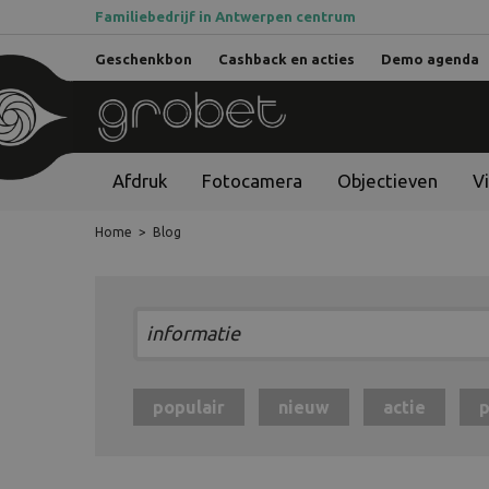
Familiebedrijf in Antwerpen centrum
Geschenkbon
Cashback en acties
Demo agenda
Afdruk
Fotocamera
Objectieven
V
Home
>
Blog
populair
nieuw
actie
p