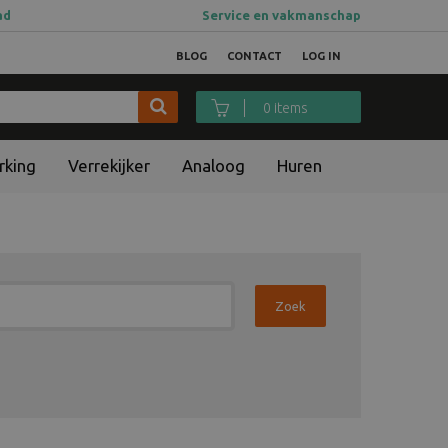
ad
Service en vakmanschap
BLOG
CONTACT
LOG IN
0 items
rking
Verrekijker
Analoog
Huren
Zoek