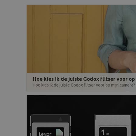
Hoe kies ik de juiste Godox flitser voor o
Hoe kies ik de juiste Godox flitser voor op mijn camera?