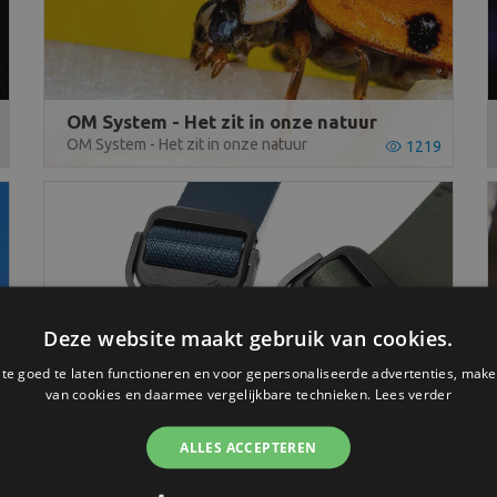
OM System - Het zit in onze natuur
OM System - Het zit in onze natuur
1219
Deze website maakt gebruik van cookies.
e goed te laten functioneren en voor gepersonaliseerde advertenties, make
van cookies en daarmee vergelijkbare technieken.
Lees verder
ALLES ACCEPTEREN
Maak kennis met de draagriemen van Peak Design
Maak kennis met de draagriemen van Peak Design. Peak Design biedt een ruim maar overzichtelijk assortiment camerariemen. In deze blog zullen we hier dieper op in gaan.
1796