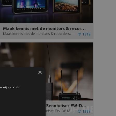
Maak kennis met de monitors & recorders van Atomos
Maak kennis met de monitors & recorders van Atomos
1212
×
n wij gebruik
Maak kennis met de Sennheiser EW-DP ME2
Maak kennis met de Sennheiser EW-DP ME2. De EW-DP is een volledig digitaal UHF draadloos microfoonsysteem. In deze blog zullen we hier dieper op in gaan.
1387