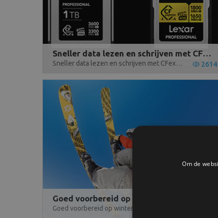
Sneller data lezen en schrijven met CFexpress-geheugenkaarten
Sneller data lezen en schrijven met CFexpress-geheugenkaarten
2614
Om de websit
Goed voorbereid op wintersport met de 360- en actioncams van Insta360
Goed voorbereid op wintersport met de 360- en actioncams van Insta360
1032