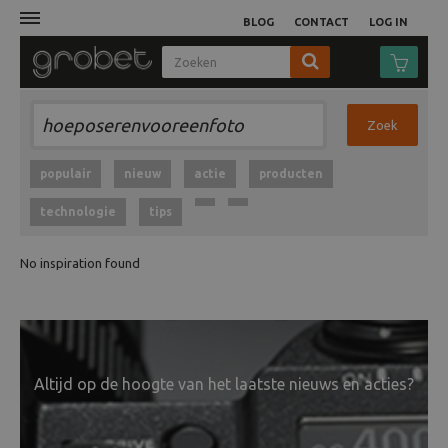
BLOG
CONTACT
LOG IN
Afdruk
Zoek
Fotocamera
populair
nieuw
actie
producten
technologie
tips
Objectieven
No inspiration found
Video
Tassen
Statieven
Altijd op de hoogte van het laatste nieuws en acties?
Studio