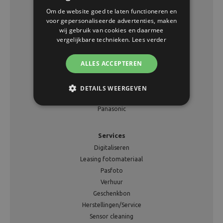
Om de website goed te laten functioneren en
Merken
voor gepersonaliseerde advertenties, maken
Canon
wij gebruik van cookies en daarmee
vergelijkbare technieken.
Lees verder
Fujifilm
Leica
ALLES ACCEPTEREN
Nikon
OM SYSTEM
Pentax
DETAILS WEERGEVEN
Sony
Panasonic
Services
Digitaliseren
Leasing fotomateriaal
Pasfoto
Verhuur
Geschenkbon
Herstellingen/Service
Sensor cleaning