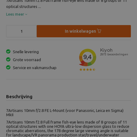
7Artisans 10mm f2.8 Full frame fish-eye lens made of 8 groups of 11
optical structures ...
Lees meer
In winkelwagen
Snelle levering
Grote voorraad
Service en vakmanschap
Beschrijving
7Artisans 10mm f/2.8 FE L-Mount (voor Panasonic, Leica en Sigma)
MkII
7Artisans 10mm f2.8 Full frame fish-eye lens made of 8 groups of 11
optical structures with one HOYA ultra-low dispersion glass to reduce
chromatic aberrations, the 178 degree large viewing angle is suitable
for landscape/VR panorama production star/travel/underwater