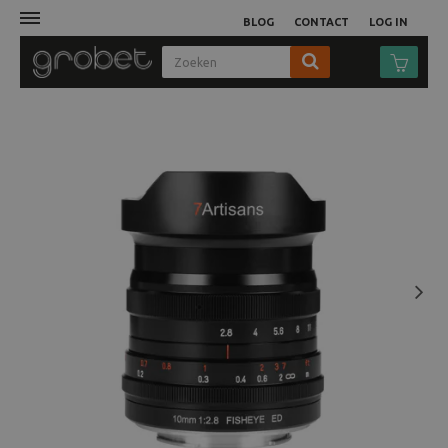
BLOG
CONTACT
LOG IN
Afdruk
Fotocamera
Objectieven
Video
Next
Tassen
Statieven
Studio