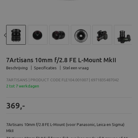
Beeld en bewerking
Verrekijker
Analoog
Previous
N
Huren
7Artisans 10mm f/2.8 FE L-Mount MkII
Beschrijving
Specificaties
Stel een vraag
7ARTISANS | PRODUCT CODE FLE104.001007 | 6971835487042
2 tot 7 werkdagen
369,-
7Artisans 10mm f/2.8 FE L-Mount (voor Panasonic, Leica en Sigma)
MkII