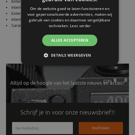
Externe afmetingen: 43 x 28 x 17 cm
Interne afmetingen: 41 x 25 x 14 cm
Om de website goed te laten functioneren en
Externe materialen: Tarpaulin / 1680 ballistic nylon
voor gepersonaliseerde advertenties, maken wij
Interne materialen: P200 denier met PU-coating
gebruik van cookies en daarmee vergelijkbare
technieken.
Lees verder
Garantie: Levenslang
ALLES ACCEPTEREN
DETAILS WEERGEVEN
Altijd op de hoogte van het laatste nieuws en acties?
Schrijf je in voor onze nieuwsbrief!!
Inschrijven