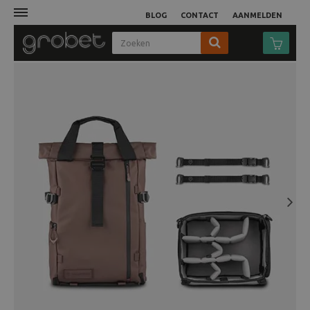
BLOG
CONTACT
AANMELDEN
Afdruk
Fotocamera
Objectieven
Video
Next
Tassen
Statieven
Studio