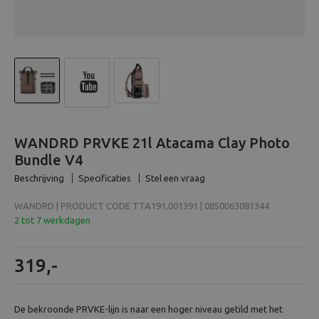
Beeld en bewerking
Verrekijker
Analoog
Huren
WANDRD PRVKE 21l Atacama Clay Photo
Bundle V4
Beschrijving
Specificaties
Stel een vraag
WANDRD | PRODUCT CODE TTA191.001391 | 0850063081344
2 tot 7 werkdagen
319,-
De bekroonde PRVKE-lijn is naar een hoger niveau getild met het