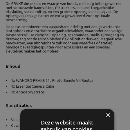
De PRVKE die je kent en waar je van houdt, is nu nog beter geworden
met vernieuwde handvatten, ritstrekkers, een snel toegankelijke
ritssluiting via de roltop, en een grotere opening van het zijvak. De
opbergvakken zijn ruimer en extra gewatteerd voor optimale
bescherming.
Deze tas combineert een aanpasbare indeling met een gewatteerde
laptophoes en doordachte organisatievakken, waaronder een veilige
paspoortzak. De clamshell-opening, spanbanden, snelle zijtoegang en
ritstoegang tot de roltop bieden flexibiliteit onderweg. Magnetische
handvatten, een uitbreidbare zak voor een waterfles of statief,
handige bevestigingspunten voor accessoires en een speciaal
sleutelvak maken het compleet.
Inhoud
1x WANDRD PRVKE 21L Photo Bundle V4 Rugtas
1x Essential Camera Cube
1x Accessory straps
Specificaties
×
Volume: 21 liter
Deze website maakt
Gewicht: 1,3 kg
gebruik van cookies.