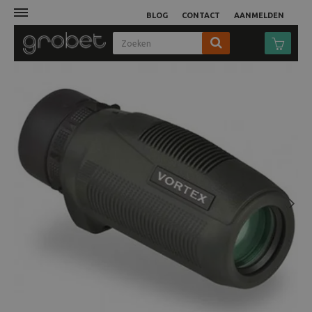
BLOG
CONTACT
AANMELDEN
Afdruk
Fotocamera
Objectieven
Video
Next
Tassen
Statieven
Studio