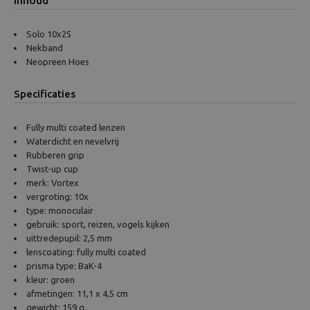
Inhoud
Solo 10x25
Nekband
Neopreen Hoes
Specificaties
Fully multi coated lenzen
Waterdicht en nevelvrij
Rubberen grip
Twist-up cup
merk: Vortex
vergroting: 10x
type: monoculair
gebruik: sport, reizen, vogels kijken
uittredepupil: 2,5 mm
lenscoating: fully multi coated
prisma type: BaK-4
kleur: groen
afmetingen: 11,1 x 4,5 cm
gewicht: 159 g