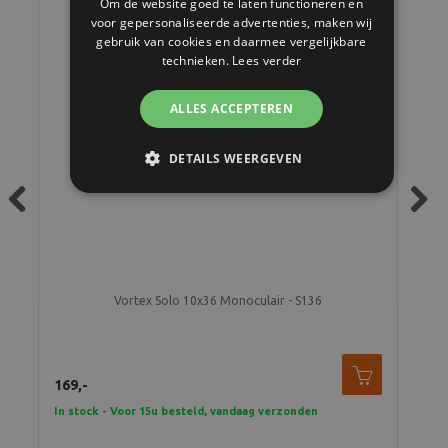
Om de website goed te laten functioneren en
voor gepersonaliseerde advertenties, maken wij
gebruik van cookies en daarmee vergelijkbare
technieken.
Lees verder
ALLES ACCEPTEREN
DETAILS WEERGEVEN
Previous
Next
us
Vortex Solo 10x36 Monoculair - S136
169,-
149
In stock - Voor 15u besteld, vandaag verzonden
In 