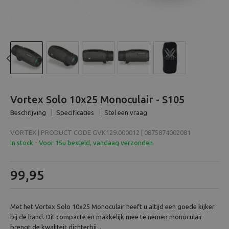
Beeld en bewerking
Verrekijker
Analoog
Previous
N
Huren
Vortex Solo 10x25 Monoculair - S105
Beschrijving
Specificaties
Stel een vraag
VORTEX | PRODUCT CODE GVK129.000012 | 0875874002081
In stock - Voor 15u besteld, vandaag verzonden
99,95
Met het Vortex Solo 10x25 Monoculair heeft u altijd een goede kijker
bij de hand. Dit compacte en makkelijk mee te nemen monoculair
brengt de kwaliteit dichterbij ...