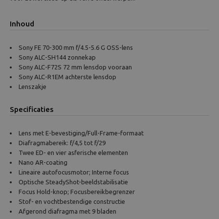
Inhoud
Sony FE 70-300 mm f/4.5-5.6 G OSS-lens
Sony ALC-SH144 zonnekap
Sony ALC-F72S 72 mm lensdop vooraan
Sony ALC-R1EM achterste lensdop
Lenszakje
Specificaties
Lens met E-bevestiging/Full-Frame-formaat
Diafragmabereik: f/4,5 tot f/29
Twee ED- en vier asferische elementen
Nano AR-coating
Lineaire autofocusmotor; Interne focus
Optische SteadyShot-beeldstabilisatie
Focus Hold-knop; Focusbereikbegrenzer
Stof- en vochtbestendige constructie
Afgerond diafragma met 9 bladen