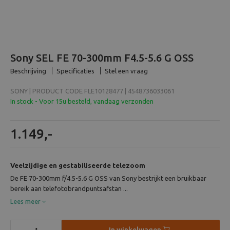
Beeld en bewerking
Verrekijker
Sony SEL FE 70-300mm F4.5-5.6 G OSS
Analoog
Beschrijving
Specificaties
Stel een vraag
SONY | PRODUCT CODE FLE10128477 | 4548736033061
Huren
In stock - Voor 15u besteld, vandaag verzonden
1.149,-
Veelzijdige en gestabiliseerde telezoom
De FE 70-300mm f/4.5-5.6 G OSS van Sony bestrijkt een bruikbaar
bereik aan telefotobrandpuntsafstan ...
Lees meer