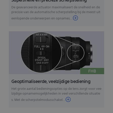
De geavanceerde actuator maximaliseert de snelheid en de
precisie van de automatische scherpstelling bij de meest uit
eenlopende onderwerpen en opnames...
Geoptimaliseerde, veelzijdige bediening
Het grote aantal bedieningsopties op de lens zorgt voor vee
lzijdige opnamemogelijkheden in veel verschillende situatie
s. Met de scherpstelmodusschakel...