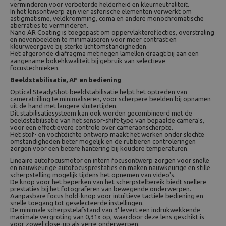
verminderen voor verbeterde helderheid en kleurneutraliteit.
In het lensontwerp zijn vier asferische elementen verwerkt om
astigmatisme, veldkromming, coma en andere monochromatische
aberraties te verminderen.
Nano AR Coating is toegepast om oppervlaktereflecties, overstraling
en nevenbeelden te minimaliseren voor meer contrast en
kleurweergave bij sterke lichtomstandigheden.
Het afgeronde diafragma met negen lamellen draagt bij aan een
aangename bokehkwaliteit bij gebruik van selectieve
focustechnieken.
Beeldstabilisatie, AF en bediening
Optical SteadyShot-beeldstabilisatie helpt het optreden van
cameratrilling te minimaliseren, voor scherpere beelden bij opnamen
uit de hand met langere sluitertijden.
Dit stabilisatiesysteem kan ook worden gecombineerd met de
beeldstabilisatie van het sensor-shift-type van bepaalde camera's,
voor een effectievere controle over cameraonscherpte.
Het stof- en vochtdichte ontwerp maakt het werken onder slechte
omstandigheden beter mogelijk en de rubberen controleringen
zorgen voor een betere hantering bij koudere temperaturen.
Lineaire autofocusmotor en intern focusontwerp zorgen voor snelle
en nauwkeurige autofocusprestaties en maken nauwkeurige en stille
scherpstelling mogelijk tijdens het opnemen van video's.
De knop voor het beperken van het scherpstelbereik biedt snellere
prestaties bij het fotograferen van bewegende onderwerpen.
Aanpasbare focus hold-knop voor intuïtieve tactiele bediening en
snelle toegang tot geselecteerde instellingen.
De minimale scherpstelafstand van 3' levert een indrukwekkende
maximale vergroting van 0,31x op, waardoor deze lens geschikt is
voor zowel close-up als verre onderwerpen.