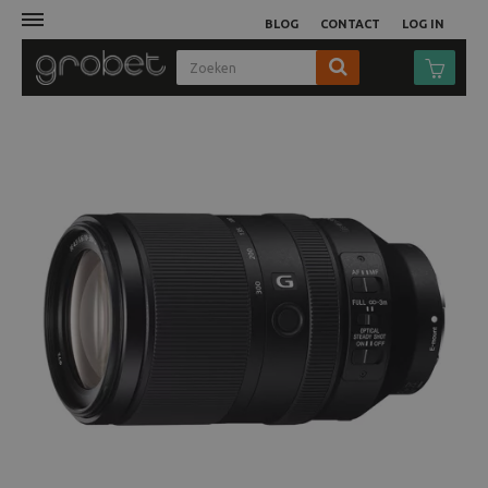
BLOG
CONTACT
LOG IN
Afdruk
Fotocamera
Objectieven
Video
Tassen
Statieven
Studio