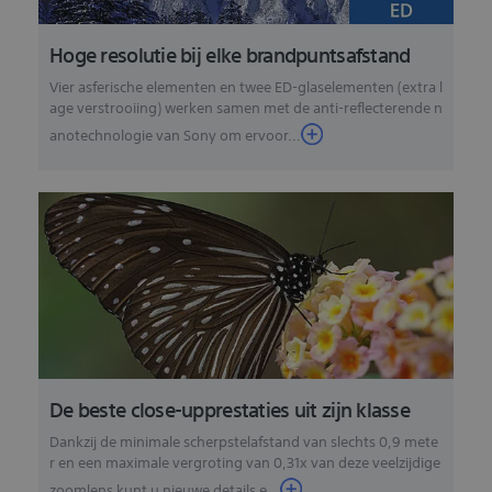
Hoge resolutie bij elke brandpuntsafstand
Vier asferische elementen en twee ED-glaselementen (extra l
age verstrooiing) werken samen met de anti-reflecterende n
anotechnologie van Sony om ervoor...
De beste close-upprestaties uit zijn klasse
Dankzij de minimale scherpstelafstand van slechts 0,9 mete
r en een maximale vergroting van 0,31x van deze veelzijdige
zoomlens kunt u nieuwe details e...