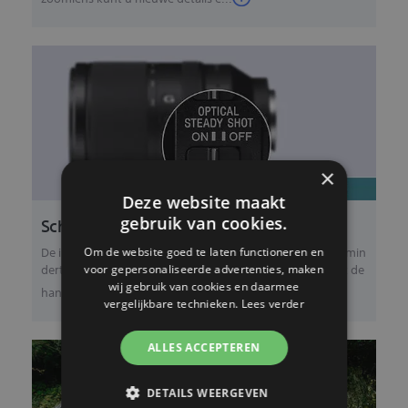
×
Deze website maakt
Scherpe, duidelijke opnamen uit de hand
gebruik van cookies.
De ingebouwde Optical SteadyShot-beeldstabilisatie vermin
Om de website goed te laten functioneren en
dert de effecten van camerabewegingen bij opnamen uit de
voor gepersonaliseerde advertenties, maken
wij gebruik van cookies en daarmee
hand, waardoor u eenvoudig duidelijk...
vergelijkbare technieken.
Lees verder
ALLES ACCEPTEREN
DETAILS WEERGEVEN