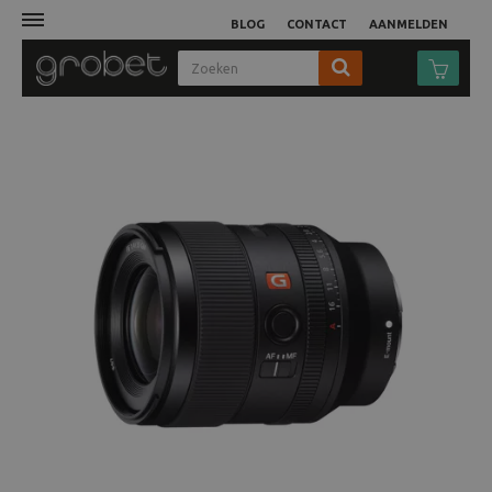
BLOG
CONTACT
AANMELDEN
Afdruk
Fotocamera
Objectieven
Video
Tassen
Statieven
Studio