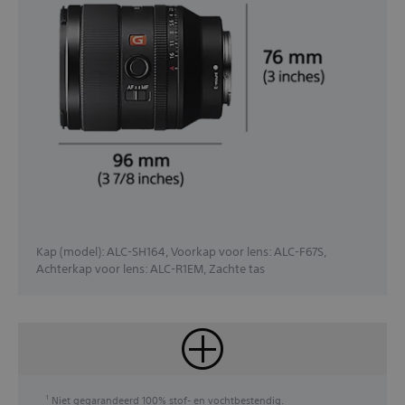
Kap (model): ALC-SH164, Voorkap voor lens: ALC-F67S,
Achterkap voor lens: ALC-R1EM, Zachte tas
Niet gegarandeerd 100% stof- en vochtbestendig.
1