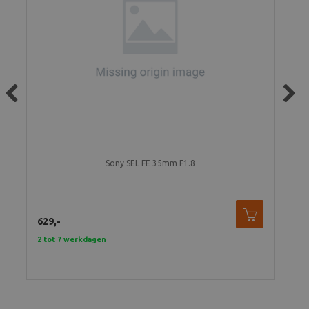
Previous
Next
Sony SEL FE 35mm F1.8
629,-
1.4
2 tot 7 werkdagen
In 