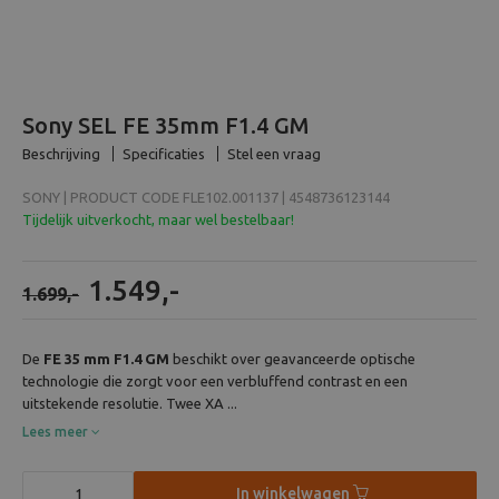
Beeld en bewerking
Verrekijker
Sony SEL FE 35mm F1.4 GM
Analoog
Beschrijving
Specificaties
Stel een vraag
SONY | PRODUCT CODE FLE102.001137 | 4548736123144
Huren
Tijdelijk uitverkocht, maar wel bestelbaar!
1.549,-
1.699,-
De
FE 35 mm F1.4 GM
beschikt over geavanceerde optische
technologie die zorgt voor een verbluffend contrast en een
uitstekende resolutie. Twee XA ...
Lees meer
In winkelwagen