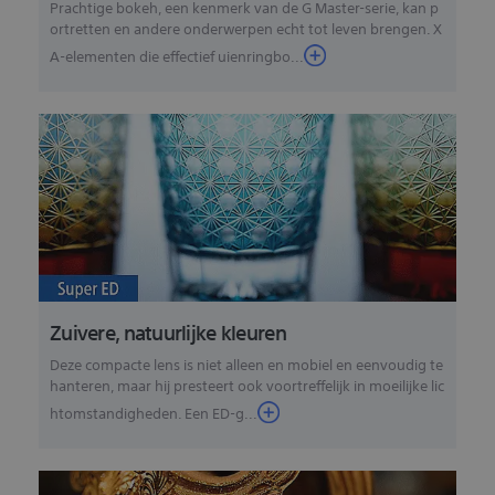
Prachtige bokeh, een kenmerk van de G Master-serie, kan p
ortretten en andere onderwerpen echt tot leven brengen. X
A-elementen die effectief uienringbo...
Zuivere, natuurlijke kleuren
Deze compacte lens is niet alleen en mobiel en eenvoudig te
hanteren, maar hij presteert ook voortreffelijk in moeilijke lic
htomstandigheden. Een ED-g...