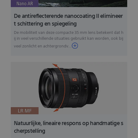
De antireflecterende nanocoating II elimineer
t schittering en spiegeling
De mobiliteit van deze compacte 35 mm lens betekent dat h
ij in veel verschillende situaties gebruikt kan worden, ook bij
veel zonlicht en achtergrondv...
Natuurlijke, lineaire respons op handmatige s
cherpstelling