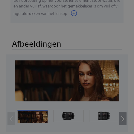
De fluorcoating op het voorste lenselement stoot water, olie
en ander vuil af, waardoor het gemakkelijker is om vuil of vi
ngerafdrukken van het lensop...
Afbeeldingen
‹
›