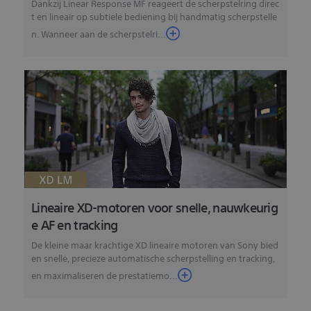
Dankzij Linear Response MF reageert de scherpstelring direc
t en lineair op subtiele bediening bij handmatig scherpstelle
n. Wanneer aan de scherpstelri...
Lineaire XD-motoren voor snelle, nauwkeurig
e AF en tracking
De kleine maar krachtige XD lineaire motoren van Sony bied
en snelle, precieze automatische scherpstelling en tracking,
en maximaliseren de prestatiemo...