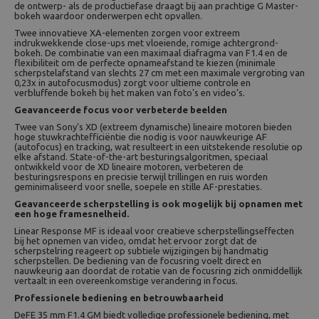
de ontwerp- als de productiefase draagt bij aan prachtige G Master-
bokeh waardoor onderwerpen echt opvallen.
Twee innovatieve XA-elementen zorgen voor extreem
indrukwekkende close-ups met vloeiende, romige achtergrond-
bokeh. De combinatie van een maximaal diafragma van F1.4 en de
flexibiliteit om de perfecte opnameafstand te kiezen (minimale
scherpstelafstand van slechts 27 cm met een maximale vergroting van
0,23x in autofocusmodus) zorgt voor ultieme controle en
verbluffende bokeh bij het maken van foto's en video’s.
Geavanceerde focus voor verbeterde beelden
Twee van Sony's XD (extreem dynamische) lineaire motoren bieden
hoge stuwkrachtefficiëntie die nodig is voor nauwkeurige AF
(autofocus) en tracking, wat resulteert in een uitstekende resolutie op
elke afstand. State-of-the-art besturingsalgoritmen, speciaal
ontwikkeld voor de XD lineaire motoren, verbeteren de
besturingsrespons en precisie terwijl trillingen en ruis worden
geminimaliseerd voor snelle, soepele en stille AF-prestaties.
Geavanceerde scherpstelling is ook mogelijk bij opnamen met
een hoge framesnelheid.
Linear Response MF is ideaal voor creatieve scherpstellingseffecten
bij het opnemen van video, omdat het ervoor zorgt dat de
scherpstelring reageert op subtiele wijzigingen bij handmatig
scherpstellen. De bediening van de focusring voelt direct en
nauwkeurig aan doordat de rotatie van de focusring zich onmiddellijk
vertaalt in een overeenkomstige verandering in focus.
Professionele bediening en betrouwbaarheid
DeFE 35 mm F1.4 GM biedt volledige professionele bediening, met