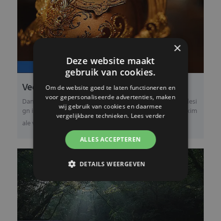
×
Deze website maakt
gebruik van cookies.
Veelzijdige close-upmogelijkheden
Om de website goed te laten functioneren en
voor gepersonaliseerde advertenties, maken
Dankzij de XA-lenselementen en een innovatief optisch desi
wij gebruik van cookies en daarmee
gn is een scherpstelafstand van slechts 27 cm en een maxim
vergelijkbare technieken.
Lees verder
ale vergroting van 0,23x te realis...
ALLES ACCEPTEREN
DETAILS WEERGEVEN