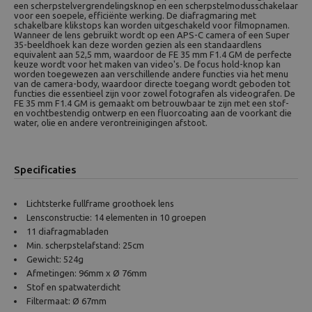
een scherpstelvergrendelingsknop en een scherpstelmodusschakelaar
voor een soepele, efficiënte werking. De diafragmaring met
schakelbare klikstops kan worden uitgeschakeld voor filmopnamen.
Wanneer de lens gebruikt wordt op een APS-C camera of een Super
35-beeldhoek kan deze worden gezien als een standaardlens
equivalent aan 52,5 mm, waardoor de FE 35 mm F1.4 GM de perfecte
keuze wordt voor het maken van video's. De focus hold-knop kan
worden toegewezen aan verschillende andere functies via het menu
van de camera-body, waardoor directe toegang wordt geboden tot
functies die essentieel zijn voor zowel fotografen als videografen. De
FE 35 mm F1.4 GM is gemaakt om betrouwbaar te zijn met een stof-
en vochtbestendig ontwerp en een fluorcoating aan de voorkant die
water, olie en andere verontreinigingen afstoot.
Specificaties
Lichtsterke fullframe groothoek lens
Lensconstructie: 14 elementen in 10 groepen
11 diafragmabladen
Min. scherpstelafstand: 25cm
Gewicht: 524g
Afmetingen: 96mm x Ø 76mm
Stof en spatwaterdicht
Filtermaat: Ø 67mm