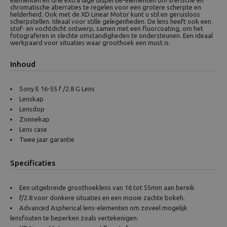
elementen en drie extra lage dispersie-elementen om sferische en
chromatische aberraties te regelen voor een grotere scherpte en
helderheid. Ook met de XD Linear Motor kunt u stil en geruisloos
scherpstellen. Ideaal voor stille gelegenheden. De lens heeft ook een
stof- en vochtdicht ontwerp, samen met een fluorcoating, om het
fotograferen in slechte omstandigheden te ondersteunen. Een ideaal
werkpaard voor situaties waar groothoek een must is.
Inhoud
Sony E 16-55 f /2.8 G Lens
Lenskap
Lensdop
Zonnekap
Lens case
Twee jaar garantie
Specificaties
Een uitgebreide groothoeklens van 16 tot 55mm aan bereik
f/2.8 voor donkere situaties en een mooie zachte bokeh.
Advanced Aspherical lens-elementen om zoveel mogelijk
lensfouten te beperken zoals vertekenigen.