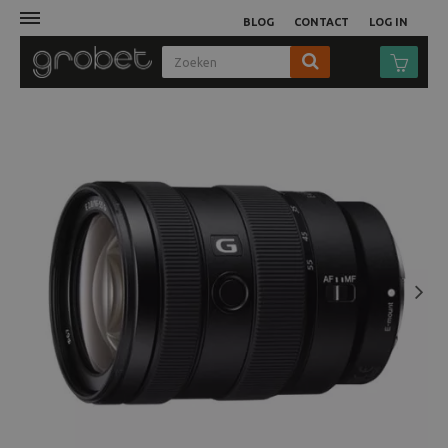
BLOG
CONTACT
LOG IN
Afdruk
Fotocamera
Objectieven
Video
Next
Tassen
Statieven
Studio