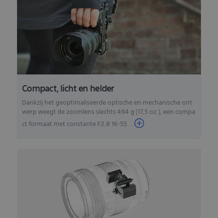
Compact, licht en helder
Dankzij het geoptimaliseerde optische en mechanische ont
werp weegt de zoomlens slechts 494 g (17,5 oz.), een compa
ct formaat met constante F2.8 16-55 ...