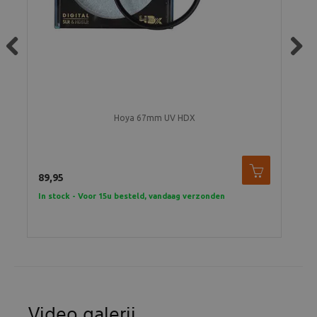
Previous
Next
Hoya 67mm UV HDX
89,95
109
In stock - Voor 15u besteld, vandaag verzonden
In 
Video galerij