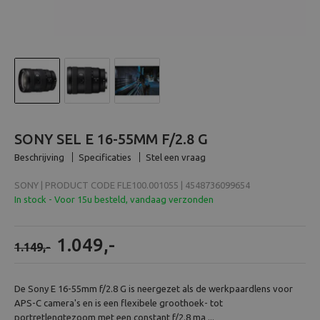
Beeld en bewerking
Verrekijker
Analoog
Huren
SONY SEL E 16-55MM F/2.8 G
Beschrijving
Specificaties
Stel een vraag
SONY | PRODUCT CODE FLE100.001055 | 4548736099654
In stock - Voor 15u besteld, vandaag verzonden
1.049,-
1.149,-
De Sony E 16-55mm f/2.8 G is neergezet als de werkpaardlens voor
APS-C camera's en is een flexibele groothoek- tot
portretlengtezoom met een constant f/2.8 ma ...