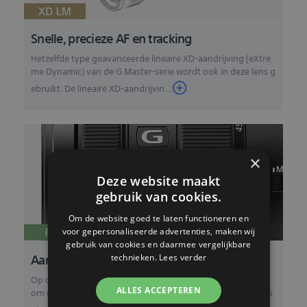
Snelle, precieze AF en tracking
Hetzelfde type geavanceerde lineaire XD-aandrijving (eXtre
me Dynamic) van de G Master-serie wordt ook in deze lens g
ebruikt. De lineaire XD-aandrijvin...
×
Deze website maakt
gebruik van cookies.
Om de website goed te laten functioneren en
voor gepersonaliseerde advertenties, maken wij
gebruik van cookies en daarmee vergelijkbare
Aanpasbare scherpstelvergrendeling
technieken.
Lees verder
Op de lenscilinder zit een handige scherpstelvergrendeling
om gemakkelijk de scherpstelling te regelen. De knop kan o
ALLES ACCEPTEREN