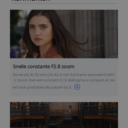
Snelle constante F2.8 zoom
De eerste 16-55 mm (24-82,5 mm full-frame equivalent) APS
-C-zoom met een constant F2.8 diafragma is compact en lev
ert toch prestaties die passen bij d...