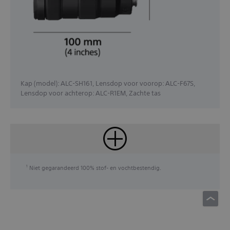
Kap (model): ALC-SH161, Lensdop voor voorop: ALC-F67S,
Lensdop voor achterop: ALC-R1EM, Zachte tas
Niet gegarandeerd 100% stof- en vochtbestendig.
1