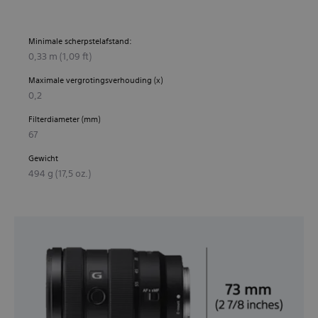
Minimale scherpstelafstand:
0,33 m (1,09 ft)
Maximale vergrotingsverhouding (x)
0,2
Filterdiameter (mm)
67
Gewicht
494 g (17,5 oz.)