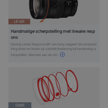
Handmatige scherpstelling met lineaire resp
ons
Dankzij Linear Response MF van Sony reageert de scherpste
lring direct en lineair op subtiele bediening bij handmatig sc
herpstellen. Wanneer aan de sch...