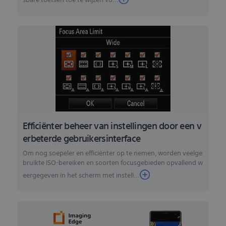
Efficiënter beheer van instellingen door een v
erbeterde gebruikersinterface
Om nog soepeler en efficiënter op te nemen, worden veelge
bruikte ISO-bereiken en soorten focusgebieden opvallend w
eergegeven in het scherm met instell...