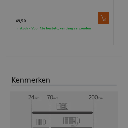
49,50
14,
In stock - Voor 15u besteld, vandaag verzonden
In 
Kenmerken