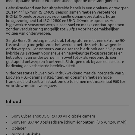
meer opnameflexibiliteit onder uiteenlopende omstandigheden.
Gebruikmakend van het uitgebreide bereik is een opnieuw ontworpen
20,1 MP 1" Exmor RS CMOS-sensor, samen met een verbeterde
BIONZ X-beeldprocessor, voor snelle opnameprestaties, hoge
lichtgevoeligheid tot ISO 12800 en UHD 4K-video-opname. Het
bijgewerkte sensorontwerp is zeer snel en maakt continu-opnamen
zonder verduistering mogelijk tot 20 fps voor het gemakkelijker
volgen van onderwerpen.
Single Burst Shooting maakt ook fotograferen met een extreme 90-
fps-instelling mogelijk voor het werken met de snelst bewegende
onderwerpen. Het ontwerp van de sensor biedt ook een 357-punts
hybride AF systeem voor snelle en nauwkeurige focusprestaties en
het volgen van onderwerpen in zowel foto- als videomodi. Een
gestapeld ontwerp en front-end LSI dragen ook bij aan een snellere
bediening en verbeterde beeldkwaliteit.
Videoprestaties blijven ook indrukwekkend met de integratie van S-
Log3 en HLG-gamma instellingen, en opnamen met een hoge
framesnelheid stelt u in staat om op te nemen met maximaal 960 fps
voor slow-motion weergave.
Inhoud
Sony Cyber-shot DSC-RX100 VII digitale camera
Sony NP-BX1/M8 oplaadbare lithium-ionbatterij (3,6 V, 1240 mAh)
Oplader
Micro-USB-kabel