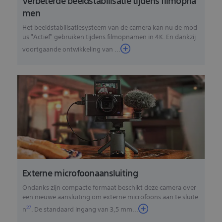
Verbeterde beeldstabilisatie tijdens filmopna
men
Het beeldstabilisatiesysteem van de camera kan nu de mod
us ʺActiefʺ gebruiken tijdens filmopnamen in 4K. En dankzij
voortgaande ontwikkeling van ...
Externe microfoonaansluiting
Ondanks zijn compacte formaat beschikt deze camera over
een nieuwe aansluiting om externe microfoons aan te sluite
27
n
. De standaard ingang van 3,5 mm
...