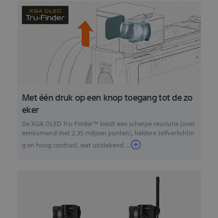
Met één druk op een knop toegang tot de zo
eker
De XGA OLED Tru-Finder™ biedt een scherpe resolutie (over
eenkomend met 2,35 miljoen punten), heldere zelfverlichtin
g en hoog contrast, wat uitstekend ...