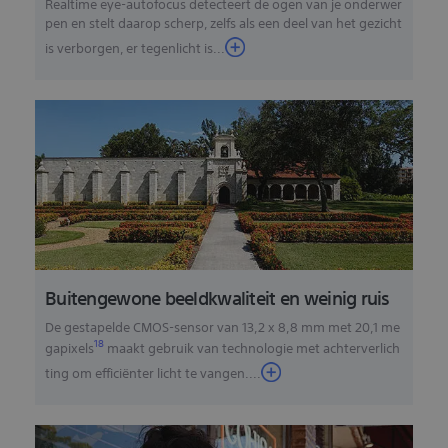
Realtime eye-autofocus detecteert de ogen van je onderwer
pen en stelt daarop scherp, zelfs als een deel van het gezicht
is verborgen, er tegenlicht is...
Buitengewone beeldkwaliteit en weinig ruis
De gestapelde CMOS-sensor van 13,2 x 8,8 mm met 20,1 me
18
gapixels
maakt gebruik van technologie met achterverlich
ting om efficiënter licht te vangen.
...