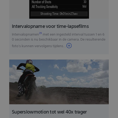
Intervalopname voor time-lapsefilms
29
Intervalopnamen
met een ingesteld interval tussen 1 en 6
0 seconden is nu beschikbaar in de camera. De resulterende
foto's kunnen vervolgens tijdens
...
Superslowmotion tot wel 40x trager