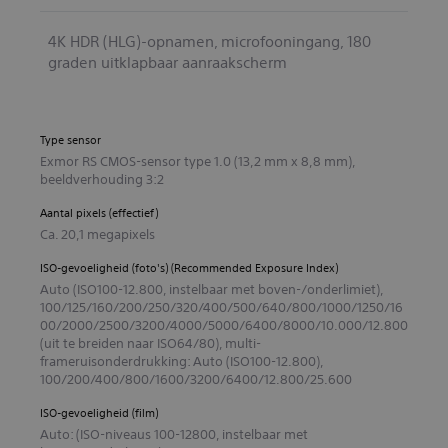
4K HDR (HLG)-opnamen, microfooningang, 180
graden uitklapbaar aanraakscherm
Type sensor
Exmor RS CMOS-sensor type 1.0 (13,2 mm x 8,8 mm),
beeldverhouding 3:2
Aantal pixels (effectief)
Ca. 20,1 megapixels
ISO-gevoeligheid (foto's) (Recommended Exposure Index)
Auto (ISO100-12.800, instelbaar met boven-/onderlimiet),
100/125/160/200/250/320/400/500/640/800/1000/1250/16
00/2000/2500/3200/4000/5000/6400/8000/10.000/12.800
(uit te breiden naar ISO64/80), multi-
frameruisonderdrukking: Auto (ISO100-12.800),
100/200/400/800/1600/3200/6400/12.800/25.600
ISO-gevoeligheid (film)
Auto: (ISO-niveaus 100-12800, instelbaar met