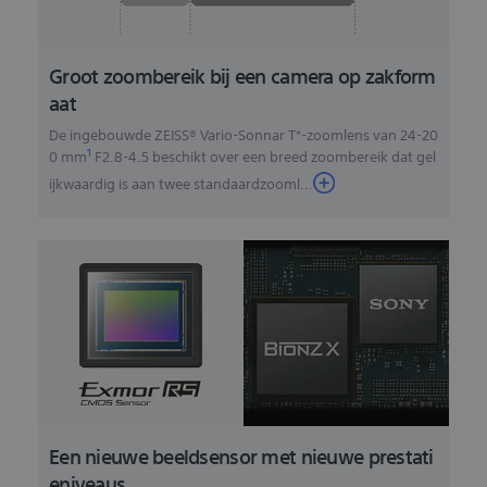
Groot zoombereik bij een camera op zakform
aat
De ingebouwde ZEISS® Vario-Sonnar T*-zoomlens van 24-20
1
0 mm
F2.8-4.5 beschikt over een breed zoombereik dat gel
ijkwaardig is aan twee standaardzooml
...
Een nieuwe beeldsensor met nieuwe prestati
eniveaus