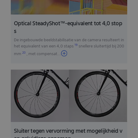
Optical SteadyShot™-equivalent tot 4,0 stop
s
De ingebouwde beeldstabilisatie van de camera resulteert in
19
het equivalent van een 4,0 staps
snellere sluitertijd bij 200
20
mm
, met compensat
...
Sluiter tegen vervorming met mogelijkheid v