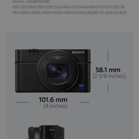
boven-/onderlimiet),
100/125/160/200/250/320/400/500/640/800/1000/1250/16
00/2000/2500/3200/4000/5000/6400/8000/10.000/12.800