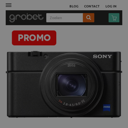
BLOG
CONTACT
LOG IN
Afdruk
Fotocamera
Objectieven
Video
Next
Tassen
Statieven
Studio