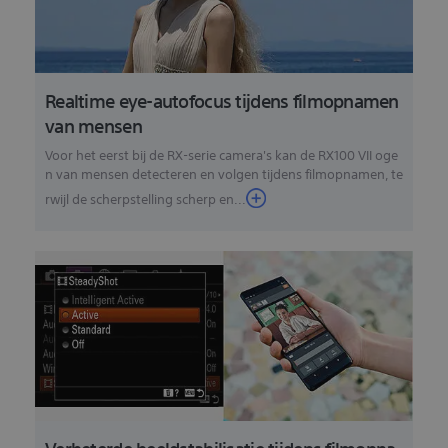
Realtime eye-autofocus tijdens filmopnamen
van mensen
Voor het eerst bij de RX-serie camera's kan de RX100 VII oge
n van mensen detecteren en volgen tijdens filmopnamen, te
rwijl de scherpstelling scherp en...