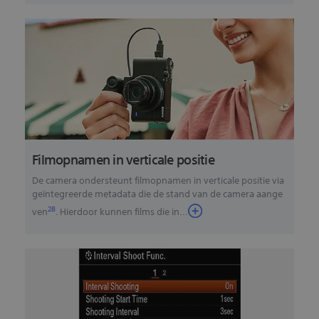
Filmopnamen in verticale positie
De camera ondersteunt filmopnamen in verticale positie via
geïntegreerde metadata die de stand van de camera aange
28
ven
. Hierdoor kunnen films die in
...