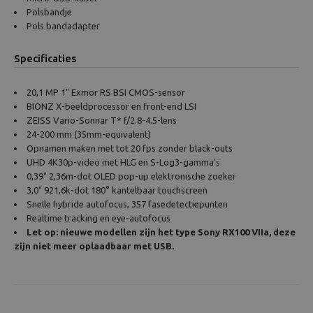
Polsbandje
Pols bandadapter
Specificaties
20,1 MP 1" Exmor RS BSI CMOS-sensor
BIONZ X-beeldprocessor en front-end LSI
ZEISS Vario-Sonnar T* f/2.8-4.5-lens
24-200 mm (35mm-equivalent)
Opnamen maken met tot 20 fps zonder black-outs
UHD 4K30p-video met HLG en S-Log3-gamma's
0,39" 2,36m-dot OLED pop-up elektronische zoeker
3,0" 921,6k-dot 180° kantelbaar touchscreen
Snelle hybride autofocus, 357 fasedetectiepunten
Realtime tracking en eye-autofocus
Let op: nieuwe modellen zijn het type Sony RX100 VIIa, deze
zijn niet meer oplaadbaar met USB.