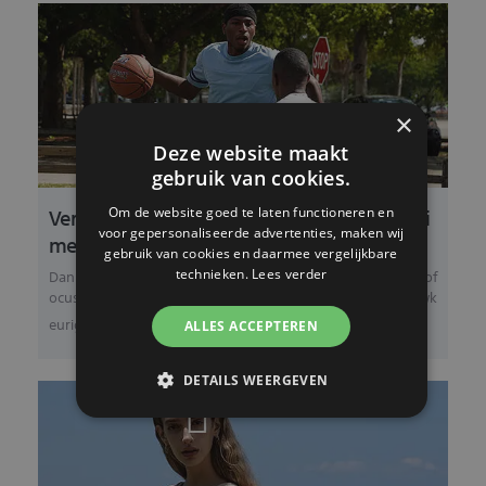
×
Deze website maakt
gebruik van cookies.
Verbeterde snelle hybride autofocus en realti
Om de website goed te laten functioneren en
voor gepersonaliseerde advertenties, maken wij
me tracking voor films.
gebruik van cookies en daarmee vergelijkbare
Dankzij de ontwikkeling van autofocusalgoritmes is de autof
technieken.
Lees verder
ocusfunctie voor filmopnamen verbeterd in snelheid, nauwk
eurigheid en trackingprestaties, w...
ALLES ACCEPTEREN
DETAILS WEERGEVEN