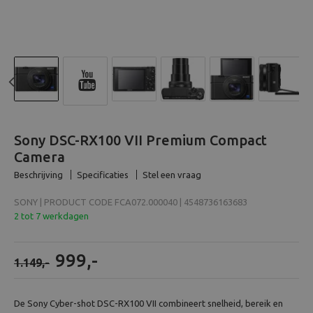
Beeld en bewerking
Verrekijker
Analoog
Previous
N
Huren
Sony DSC-RX100 VII Premium Compact
Camera
Beschrijving
Specificaties
Stel een vraag
SONY | PRODUCT CODE FCA072.000040 | 4548736163683
2 tot 7 werkdagen
999,-
1.149,-
De Sony Cyber-shot DSC-RX100 VII combineert snelheid, bereik en