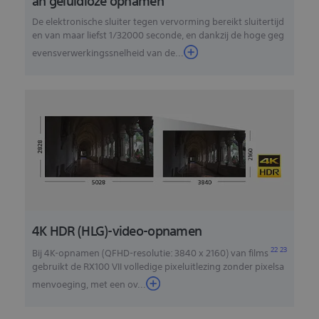
an geluidloze opnamen
De elektronische sluiter tegen vervorming bereikt sluitertijd
en van maar liefst 1/32000 seconde, en dankzij de hoge geg
evensverwerkingssnelheid van de...
4K HDR (HLG)-video-opnamen
22
23
Bij 4K-opnamen (QFHD-resolutie: 3840 x 2160) van films
gebruikt de RX100 VII volledige pixeluitlezing zonder pixelsa
menvoeging, met een ov
...