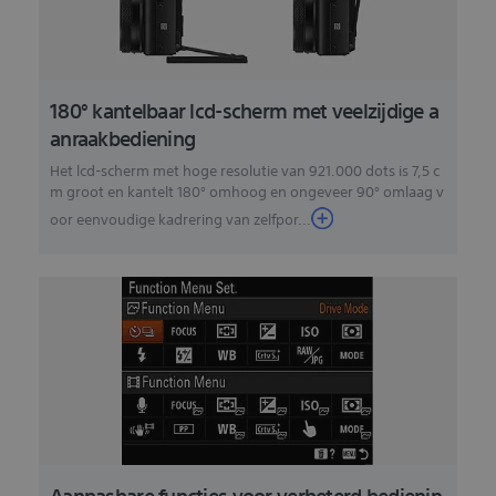
180° kantelbaar lcd-scherm met veelzijdige a
anraakbediening
Het lcd-scherm met hoge resolutie van 921.000 dots is 7,5 c
m groot en kantelt 180° omhoog en ongeveer 90° omlaag v
oor eenvoudige kadrering van zelfpor...
Aanpasbare functies voor verbeterd bedienin