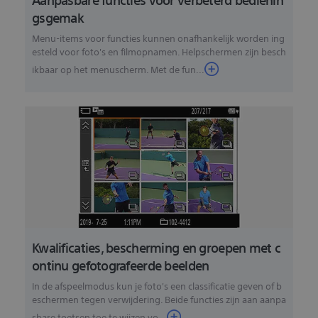
gsgemak
Menu-items voor functies kunnen onafhankelijk worden ing
esteld voor foto's en filmopnamen. Helpschermen zijn besch
ikbaar op het menuscherm. Met de fun...
Kwalificaties, bescherming en groepen met c
ontinu gefotografeerde beelden
In de afspeelmodus kun je foto's een classificatie geven of b
eschermen tegen verwijdering. Beide functies zijn aan aanpa
sbare toetsen toe te wijzen vo...