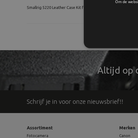
Om de websit
Smallrig 5220 Leather Case Kit for FUJIFILM X half (Green)
Altijd op
Schrijf je in voor onze nieuwsbrief!!
Assortiment
Merken
Fotocamera
Canon