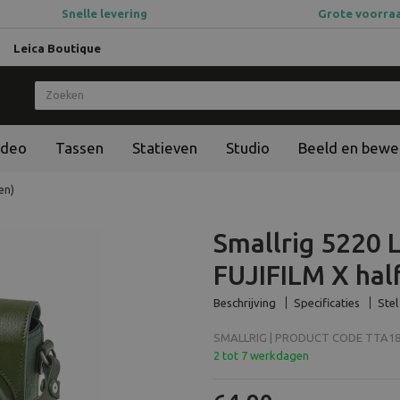
Snelle levering
Grote voorra
Leica Boutique
ideo
Tassen
Statieven
Studio
Beeld en bewe
en)
Smallrig 5220 L
FUJIFILM X hal
Beschrijving
Specificaties
Stel
SMALLRIG | PRODUCT CODE TTA184
2 tot 7 werkdagen