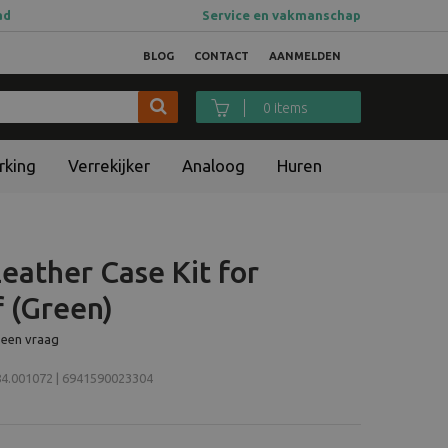
ad
Service en vakmanschap
BLOG
CONTACT
AANMELDEN
0 items
rking
Verrekijker
Analoog
Huren
eather Case Kit for
f (Green)
 een vraag
.001072 | 6941590023304