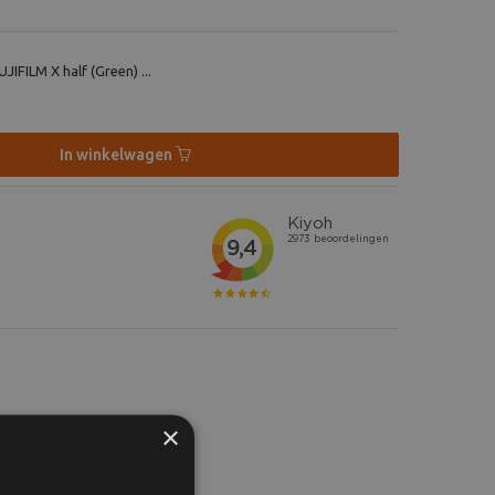
JIFILM X half (Green) ...
In winkelwagen
×