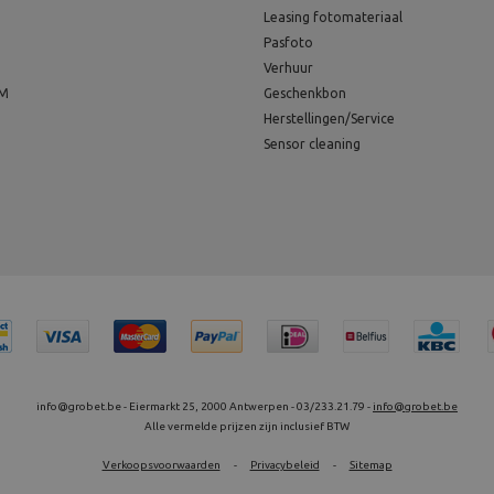
Leasing fotomateriaal
Pasfoto
Verhuur
EM
Geschenkbon
Herstellingen/Service
Sensor cleaning
info@grobet.be - Eiermarkt 25, 2000 Antwerpen - 03/233.21.79 -
info@grobet.be
Alle vermelde prijzen zijn inclusief BTW
Verkoopsvoorwaarden
-
Privacybeleid
-
Sitemap