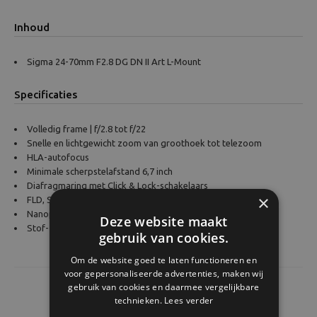
Inhoud
Sigma 24-70mm F2.8 DG DN II Art L-Mount
Specificaties
Volledig frame | f/2.8 tot f/22
Snelle en lichtgewicht zoom van groothoek tot telezoom
HLA-autofocus
Minimale scherpstelafstand 6,7 inch
Diafragmaring met Click & Lock-schakelaars
×
FLD, SLD en asferische elementen
Nanoporeuze en super meerlaagse coatings
Deze website maakt
Stof- en spatbestendig
gebruik van cookies.
Om de website goed te laten functioneren en
voor gepersonaliseerde advertenties, maken wij
gebruik van cookies en daarmee vergelijkbare
technieken.
Lees verder