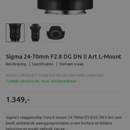
Beeld en bewerking
Verrekijker
Analoog
Huren
Sigma 24-70mm F2.8 DG DN II Art L-Mount
Beschrijving
Specificaties
Stel een vraag
SIGMA | PRODUCT CODE FLE100.001284 | 0085126941420
Tijdelijk uitverkocht, maar wel bestelbaar!
1.349,-
Sigma's vlaggenschip Sony E-mount 24-70mm f/2.8 DG DN II Art Lens
biedt verbeterde weergaveprestaties in een kortere en lichtere
behuizing en maakt gebruik van ee ...