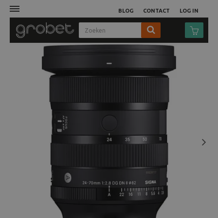
BLOG
CONTACT
LOG IN
Afdruk
Fotocamera
Objectieven
Video
Next
Tassen
Statieven
Studio