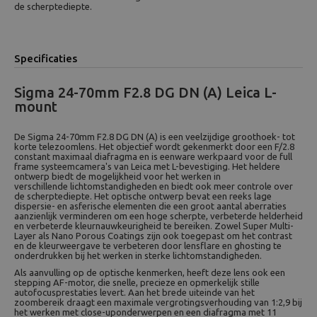
de scherptediepte.
Specificaties
Sigma 24-70mm F2.8 DG DN (A) Leica L-
mount
De Sigma 24-70mm F2.8 DG DN (A) is een veelzijdige groothoek- tot
korte telezoomlens. Het objectief wordt gekenmerkt door een F/2.8
constant maximaal diafragma en is eenware werkpaard voor de full
frame systeemcamera's van Leica met L-bevestiging. Het heldere
ontwerp biedt de mogelijkheid voor het werken in
verschillende lichtomstandigheden en biedt ook meer controle over
de scherptediepte. Het optische ontwerp bevat een reeks lage
dispersie- en asferische elementen die een groot aantal aberraties
aanzienlijk verminderen om een hoge scherpte, verbeterde helderheid
en verbeterde kleurnauwkeurigheid te bereiken. Zowel Super Multi-
Layer als Nano Porous Coatings zijn ook toegepast om het contrast
en de kleurweergave te verbeteren door lensflare en ghosting te
onderdrukken bij het werken in sterke lichtomstandigheden.
Als aanvulling op de optische kenmerken, heeft deze lens ook een
stepping AF-motor, die snelle, precieze en opmerkelijk stille
autofocusprestaties levert. Aan het brede uiteinde van het
zoombereik draagt een maximale vergrotingsverhouding van 1:2,9 bij
het werken met close-uponderwerpen en een diafragma met 11