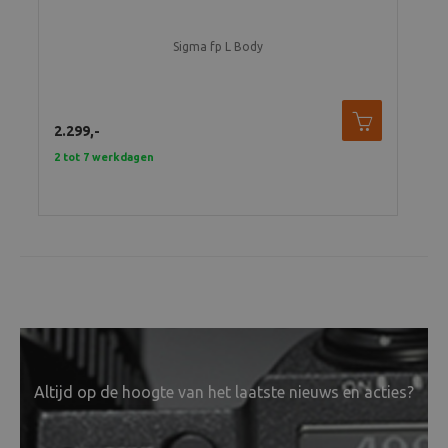
Sigma fp L Body
2.299,-
48,
2 tot 7 werkdagen
Tijd
Altijd op de hoogte van het laatste nieuws en acties?