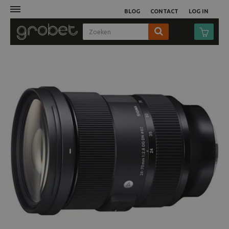
BLOG
CONTACT
LOG IN
Afdruk
Fotocamera
Objectieven
Video
Next
Tassen
Statieven
Studio