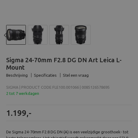
Beeld en bewerking
Verrekijker
Analoog
Previous
N
Huren
Sigma 24-70mm F2.8 DG DN Art Leica L-
Mount
Beschrijving
Specificaties
Stel een vraag
SIGMA | PRODUCT CODE FLE100.001066 | 0085126578695
2 tot 7 werkdagen
1.199,-
De Sigma 24-70mm F2.8 DG DN (A) is een veelzijdige groothoek- tot