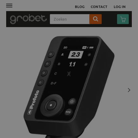
BLOG
CONTACT
LOG IN
Afdruk
Fotocamera
Objectieven
Video
Next
Tassen
Statieven
Studio