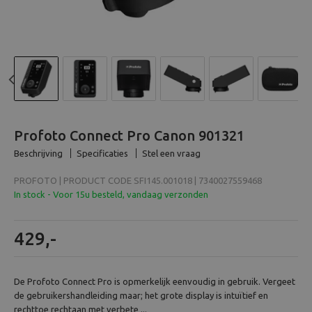
Beeld en bewerking
Verrekijker
Analoog
Previous
N
Huren
Profoto Connect Pro Canon 901321
Beschrijving
Specificaties
Stel een vraag
PROFOTO | PRODUCT CODE SFI145.001018 | 7340027559468
In stock - Voor 15u besteld, vandaag verzonden
429,-
De Profoto Connect Pro is opmerkelijk eenvoudig in gebruik. Vergeet
de gebruikershandleiding maar; het grote display is intuïtief en
rechttoe rechtaan met verbete ...