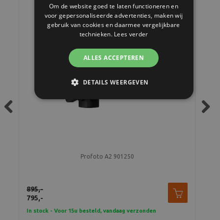
Om de website goed te laten functioneren en
voor gepersonaliseerde advertenties, maken wij
gebruik van cookies en daarmee vergelijkbare
technieken.
Lees verder
ALLES ACCEPTEREN
DETAILS WEERGEVEN
Previous
Next
Profoto A2 901250
895,-
795,-
215
In stock - Voor 15u besteld, vandaag verzonden
2 t