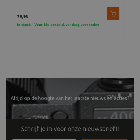
79,95
69,
In stock - Voor 15u besteld, vandaag verzonden
In 
Altijd op de hoogte van het laatste nieuws en acties?
Schrijf je in voor onze nieuwsbrief!!