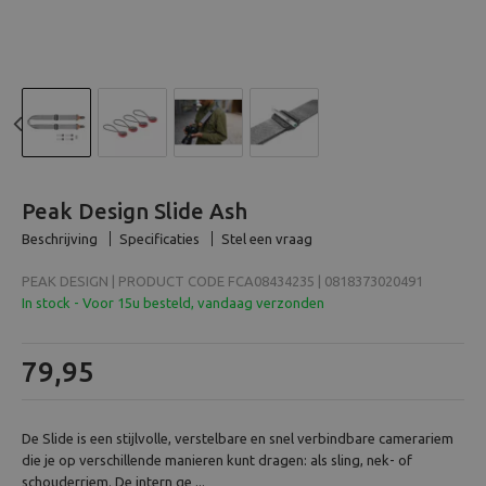
Beeld en bewerking
Verrekijker
Analoog
Previous
N
Huren
Peak Design Slide Ash
Beschrijving
Specificaties
Stel een vraag
PEAK DESIGN | PRODUCT CODE FCA08434235 | 0818373020491
In stock - Voor 15u besteld, vandaag verzonden
79,95
De Slide is een stijlvolle, verstelbare en snel verbindbare camerariem
die je op verschillende manieren kunt dragen: als sling, nek- of
schouderriem. De intern ge ...