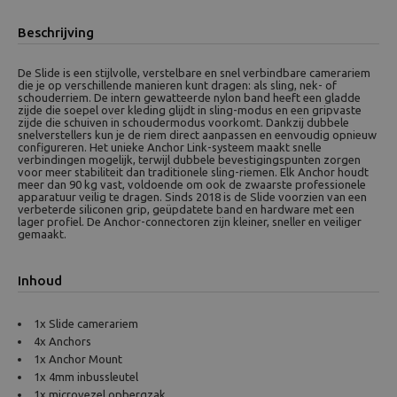
Beschrijving
De Slide is een stijlvolle, verstelbare en snel verbindbare camerariem
die je op verschillende manieren kunt dragen: als sling, nek- of
schouderriem. De intern gewatteerde nylon band heeft een gladde
zijde die soepel over kleding glijdt in sling-modus en een gripvaste
zijde die schuiven in schoudermodus voorkomt. Dankzij dubbele
snelverstellers kun je de riem direct aanpassen en eenvoudig opnieuw
configureren. Het unieke Anchor Link-systeem maakt snelle
verbindingen mogelijk, terwijl dubbele bevestigingspunten zorgen
voor meer stabiliteit dan traditionele sling-riemen. Elk Anchor houdt
meer dan 90 kg vast, voldoende om ook de zwaarste professionele
apparatuur veilig te dragen. Sinds 2018 is de Slide voorzien van een
verbeterde siliconen grip, geüpdatete band en hardware met een
lager profiel. De Anchor-connectoren zijn kleiner, sneller en veiliger
gemaakt.
Inhoud
1x Slide camerariem
4x Anchors
1x Anchor Mount
1x 4mm inbussleutel
1x microvezel opbergzak