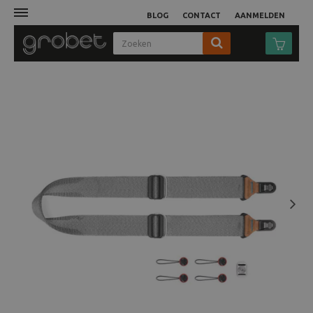
BLOG
CONTACT
AANMELDEN
Afdruk
Fotocamera
Objectieven
Video
Next
Tassen
Statieven
Studio