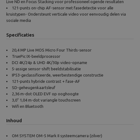
Live ND en Focus Stacking voor professioneel ogende resultaten
121-punts on-chip AF-sensor met fasedetectie voor alle
kruistypen- Ondersteunt verticale video voor eenvoudig delen via
sociale media
Specificaties
20,4 MP Live MOS Micro Four Thirds-sensor
TruePic IX-beeldprocessor
DCI 4K/24p & UHD 4K/30p video-opname
5-assige sensor-shift beeldstabilisatie
IP53-geclassificeerde, weerbestendige constructie
121-punts hybride contrast + fase-AF
SD-geheugenkaartsleuf
2,36 m-dot OLED EVF op ooghoogte
3,0" 1,04 m-dot variangle touchscreen
Wifi en Bluetooth
Inhoud
OM SYSTEM OM-5 Mark II systeemcamera (zilver)