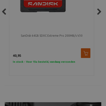
Previous
Next
SanDisk 64GB SDXC Extreme Pro 200MB/s V30
O
40,95
1.9
In stock - Voor 15u besteld, vandaag verzonden
2 t