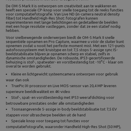
De OM-5 Mark II is ontworpen om creativiteit aan te wakkeren en
heeft een speciale CP-knop voor snelle toegang tot de reeks functies
voor computatiefotografie. Van Live ND (in-camera neutral density
filter) tot Handheld High-Res Shot: fotografen kunnen
experimenteren met lange belichtingen en gedetailleerde beelden
met een hoge resolutie vastleggen, zonder dat ze een statief nodig
hebben.
Voor snelbewegende onderwerpen biedt de OM-5 Mark II snelle
sequentiële opnamen en Pro Capture, waarmee u vóór de sluiter kunt
opnemen zodat u nooit het perfecte moment mist. Met een 121-punts
autofocussysteem met kruistype en tot 7,5 stops 5-assige sync IS-
beeldstabilisatie blijven je opnamen scherp en stabiel, zelfs in
dynamische omstandigheden. De robuuste, IP53-gecertificeerde
behuizing is stof-, spatwater- en vorstbestendig tot -10°C - klaar om
overal te worden gebruikt.
Kleine en lichtgewicht systeemcamera ontworpen voor gebruik
waar dan ook
TruePic IX-processor en Live MOS-sensor van 20,4 MP leveren
superieure beeldkwaliteit en 4K-video
Stof-, spat- en vorstbestendig met IP53 weerafdichting voor
betrouwbare prestaties onder alle omstandigheden
Toonaangevende 5-assige in-body beeldstabilisatie tot 7,5 EV
stappen voor ultrascherpe beelden uit de hand
Speciale knop voor toegang tot functies voor
computatiefotografie, waaronder Handheld High-Res Shot (50 MP),