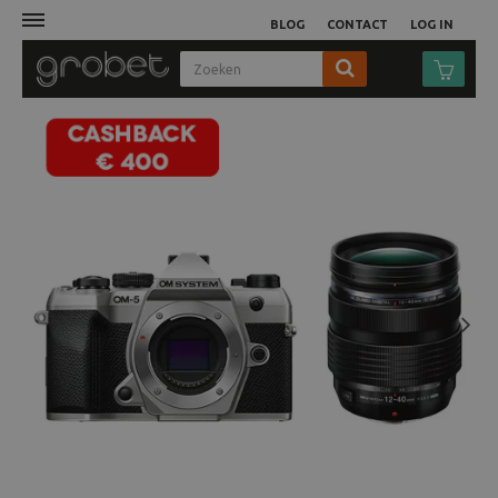
BLOG
CONTACT
LOG IN
Afdruk
Fotocamera
Objectieven
Video
Next
Tassen
Statieven
Studio