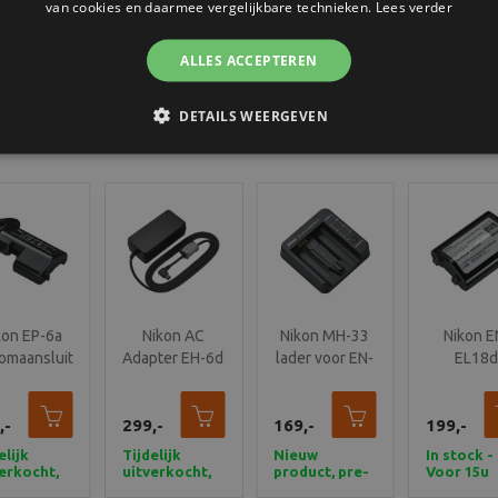
van cookies en daarmee vergelijkbare technieken.
Lees verder
beheersbaar houdt.
ALLES ACCEPTEREN
DETAILS WEERGEVEN
kon EP-6a
Nikon AC
Nikon MH-33
Nikon E
omaansluiting
Adapter EH-6d
lader voor EN-
EL18
EU
EL18d
oplaadb
batteri
,-
299,-
169,-
199,-
elijk
Tijdelijk
Nieuw
In stock -
erkocht,
uitverkocht,
product, pre-
Voor 15u
r wel
maar wel
order nu
besteld,