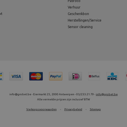
Pasfoto
Verhuur
EM
Geschenkbon
Herstellingen/Service
Sensor cleaning
info@grobet.be - Eiermarkt 25, 2000 Antwerpen - 03/233.21.79 -
info@grobet.be
Alle vermelde prijzen zijn inclusief BTW
Verkoopsvoorwaarden
-
Privacybeleid
-
Sitemap