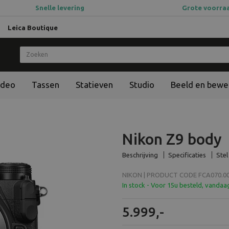
Snelle levering
Grote voorra
Leica Boutique
ideo
Tassen
Statieven
Studio
Beeld en bewe
Nikon Z9 body
Beschrijving
Specificaties
Stel
NIKON | PRODUCT CODE FCA070.00
In stock - Voor 15u besteld, vanda
5.999,-