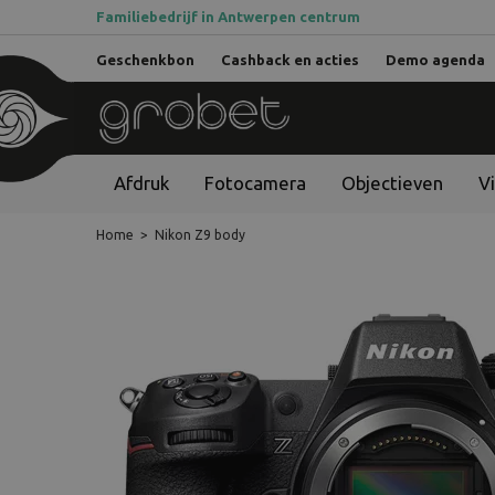
Familiebedrijf in Antwerpen centrum
Geschenkbon
Cashback en acties
Demo agenda
Afdruk
Fotocamera
Objectieven
V
Home
>
Nikon Z9 body