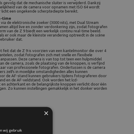
ls gevolg dat de mechanische sluiter is verwijderd. Dankzij
ogelijkheid van de camera voor opnamen met ISO 64 wordt
er licht een ongekende scherptediepte bereikt.
l-time
via de elektronische zoeker (3000 nits), met Dual Stream
men altijd live en zonder verdonkering zijn, zodat fotografen
m van de Z 9 biedt een werkelijk continu real-time beeld.
ls er ook maar de kleinste verandering optreedt in de scène
gebruiker dat.
t feit dat de Z 9 is voorzien van een kantelmonitor die over 4
antelen, zodat fotografen zich met snelle en flexibele
anpassen. Deze camera is van top tot teen een hulpmiddel
n de camera, zoals de plaatsing van de knoppen, is verfijnd
aar van professionele fotografen. Ondertussen is de camera
ers zelfs in moeilijke omstandigheden alles kunnen
oor de AF-stand kunnen gebruikers tijdens fotograferen door
and en de AF-veldstand. Ook worden het lcd-
en achterkant en de belangrijkste knoppen verlicht door één
gen. Zo kunnen instellingen gemakkelijk in het donker worden
×
n wij gebruik