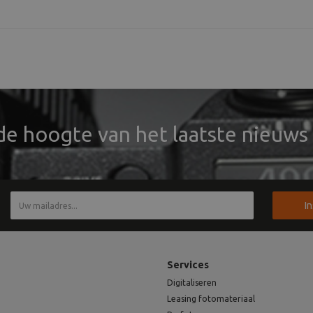
telbaar!
bestelbaar!
vandaag
verzonde
 de hoogte van het laatste nieuws 
I
Services
Digitaliseren
Leasing fotomateriaal