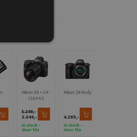
N-
Nikon Z8 + 24-
Nikon Z8 Body
d
120 F4 S
are
j
5.249,-
5.049,-
4.289,-
In stock -
In stock -
Voor 15u
Voor 15u
besteld,
besteld,