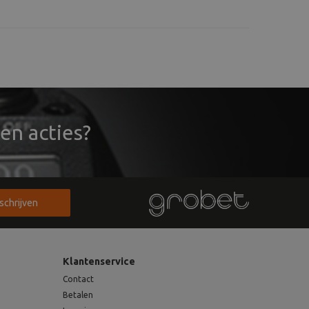
vandaag
vandaag
n
verzonden
verzonden
en acties?
nschrijven
Klantenservice
Contact
Betalen