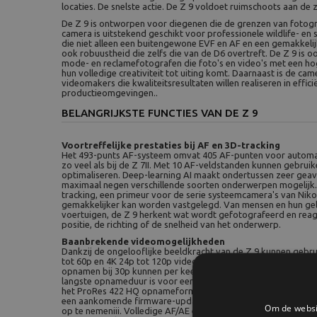
locaties. De snelste actie. De Z 9 voldoet ruimschoots aan de 
De Z 9 is ontworpen voor diegenen die de grenzen van fotogra
camera is uitstekend geschikt voor professionele wildlife- en
die niet alleen een buitengewone EVF en AF en een gemakkeli
ook robuustheid die zelfs die van de D6 overtreft. De Z 9 is o
mode- en reclamefotografen die foto's en video's met een ho
hun volledige creativiteit tot uiting komt. Daarnaast is de ca
videomakers die kwaliteitsresultaten willen realiseren in effici
productieomgevingen..
BELANGRIJKSTE FUNCTIES VAN DE Z 9
Voortreffelijke prestaties bij AF en 3D-tracking
Het 493-punts AF-systeem omvat 405 AF-punten voor automatis
zo veel als bij de Z 7II. Met 10 AF-veldstanden kunnen gebruik
optimaliseren. Deep-learning AI maakt ondertussen zeer geava
maximaal negen verschillende soorten onderwerpen mogelijk
tracking, een primeur voor de serie systeemcamera's van Nik
gemakkelijker kan worden vastgelegd. Van mensen en hun gel
voertuigen, de Z 9 herkent wat wordt gefotografeerd en reag
positie, de richting of de snelheid van het onderwerp.
Baanbrekende videomogelijkheden
Dankzij de ongelooflijke beeldkracht van de Z 9 kunnen gebru
tot 60p en 4K 24p tot 120p video en time-lapse-video's in d
opnamen bij 30p kunnen per keer gedurende ongeveer 125 
langste opnameduur is voor een systeemcamera. Bovendien ga
het ProRes 422 HQ opnameformaat dat de Z 9 voldoet aan de 
een aankomende firmware-update maakt het mogelijk om RAW
Om de websit
op te nemeniii. Volledige AF/AE en oogdetectie AF ondersteu