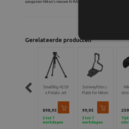
aangezien Nikon's nieuwe N-RAW-indeling bestandsgrootten 
Gerelateerde producten
SmallRig 5305
SmallRig 4259
Sunwayfoto L-
Ni
SmallRig x
x Potato Jet
Plate for Nikon
stro
Previous
Potato Jet
Tribex
Z9 (PNL-Z9)
TRIBEX SE
Hydraulic
452,90
Hydraulic
898,95
Carbon Fiber
99,95
259
Tripod
Tripod Kit
2 tot 7
2 tot 7
2 tot 7
Tijd
werkdagen
werkdagen
werkdagen
uitv
maa