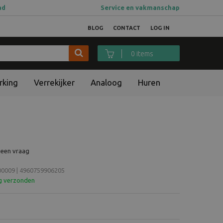
ad
Service en vakmanschap
BLOG
CONTACT
LOG IN
0 items
rking
Verrekijker
Analoog
Huren
 een vraag
0009 | 4960759906205
ag verzonden