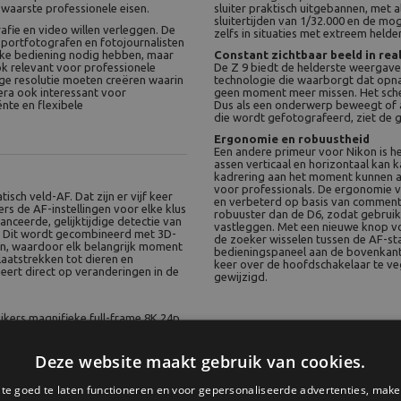
zwaarste professionele eisen.
sluiter praktisch uitgebannen, met a
sluitertijden van 1/32.000 en de m
fie en video willen verleggen. De
zelfs in situaties met extreem held
 sportfotografen en fotojournalisten
jke bediening nodig hebben, maar
Constant zichtbaar beeld in rea
ok relevant voor professionele
De Z 9 biedt de helderste weergave 
ge resolutie moeten creëren waarin
technologie die waarborgt dat opna
mera ook interessant voor
geen moment meer missen. Het scher
ënte en flexibele
Dus als een onderwerp beweegt of a
die wordt gefotografeerd, ziet de 
Ergonomie en robuustheid
Een andere primeur voor Nikon is he
assen verticaal en horizontaal kan k
kadrering aan het moment kunnen a
voor professionals. De ergonomie va
ch veld-AF. Dat zijn er vijf keer
en verbeterd op basis van comment
ers de AF-instellingen voor elke klus
robuuster dan de D6, zodat gebruik
nceerde, gelijktijdige detectie van
vastleggen. Met een nieuwe knop v
. Dit wordt gecombineerd met 3D-
de zoeker wisselen tussen de AF-st
on, waardoor elk belangrijk moment
bedieningspaneel aan de bovenkant 
aatstrekken tot dieren en
keer over de hoofdschakelaar te ve
eert direct op veranderingen in de
gewijzigd.
ikers magnifieke full-frame 8K 24p
e camera opnemen. 8K-video-
minuten worden opgenomen, wat de
randeert de compatibiliteit met
Deze website maakt gebruik van cookies.
vele eisen van videoproductie. En
 8K-video in zeer vloeiende 60p
e goed te laten functioneren en voor gepersonaliseerde advertenties, make
nen wanneer je video's opneemt