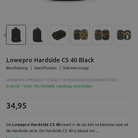
Beeld en bewerking
Verrekijker
Analoog
Previous
N
Huren
Lowepro Hardside CS 40 Black
Beschrijving
Specificaties
Stel een vraag
LOWEPRO | PRODUCT CODE TTA184.000020 | 0056035371653
In stock - Voor 15u besteld, vandaag verzonden
34,95
De
Lowepro Hardside CS 40
zwart is de op één na kleinste case uit
de Hardside serie. De Hardside CS 40 is ideaal om ...