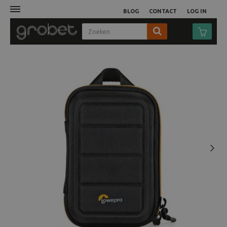
BLOG
CONTACT
LOG IN
Afdruk
Fotocamera
Objectieven
Video
Next
Tassen
Statieven
Studio