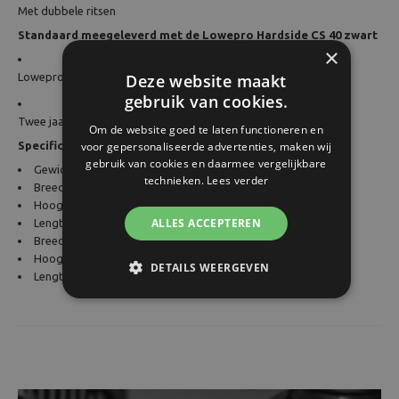
Met dubbele ritsen
Standaard meegeleverd met de Lowepro Hardside CS 40 zwart
×
Deze website maakt
Lowepro Hardside CS 40 zwart
gebruik van cookies.
Twee jaar garantie
Om de website goed te laten functioneren en
voor gepersonaliseerde advertenties, maken wij
Specificaties
gebruik van cookies en daarmee vergelijkbare
Gewicht (g): 106.0
technieken.
Lees verder
Breedte buitenkant: 8.5 cm
Hoogte buitenkant: 16.2 cm
ALLES ACCEPTEREN
Lengte buitenkant: 14.0 cm
Breedte binnenkant: 6.5 cm
Hoogte binnenkant: 16.2 cm
DETAILS WEERGEVEN
Lengte binnenkant: 10.3 cm