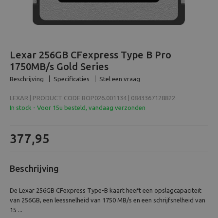
Beeld en bewerking
Verrekijker
Lexar 256GB CFexpress Type B Pro
Analoog
1750MB/s Gold Series
Beschrijving
Specificaties
Stel een vraag
Huren
LEXAR | PRODUCT CODE BOP026.001134 | 0843367128822
In stock - Voor 15u besteld, vandaag verzonden
377,95
Beschrijving
De Lexar 256GB CFexpress Type-B kaart heeft een opslagcapaciteit
van 256GB, een leessnelheid van 1750 MB/s en een schrijfsnelheid van
15 ...