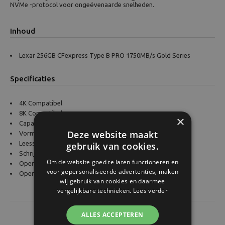
NVMe -protocol voor ongeëvenaarde snelheden.
Inhoud
Lexar 256GB CFexpress Type B PRO 1750MB/s Gold Series
Specificaties
4K Compatibel
8K Compatibel
×
Capaciteit: 256 GB
Deze website maakt
Vormfactor: CFexpress Type B
Leessnelheid: 1750 MB/s
gebruik van cookies.
Schrijfsnelheid: 1500 MB/s
Om de website goed te laten functioneren en
Operating Temperature Maximum: 85°C
voor gepersonaliseerde advertenties, maken
Operating Temperature Minimum: -40°C
wij gebruik van cookies en daarmee
vergelijkbare technieken.
Lees verder
ALLES ACCEPTEREN