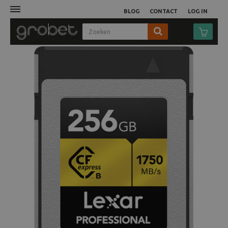
BLOG
CONTACT
LOG IN
Afdruk
Fotocamera
Objectieven
Video
Tassen
Statieven
Studio