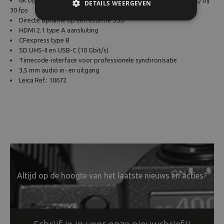
6K bij 30 fps, 4K bij 60 fps, FHD bij 120 fps, 5.8K ProRes 422 HQ bij
DETAILS WEERGEVEN
30 fps
Directe opname op een externe SSD
HDMI 2.1 type A aansluiting
CFexpress type B
SD UHS-II en USB-C (10 Gbit/s)
Timecode-interface voor professionele synchronisatie
3,5 mm audio in- en uitgang
Leica Ref.: 10672
Altijd op de hoogte van het laatste nieuws en acties?