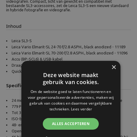
videografen. Compact, licht van gewicht en compatibel met
bestaande SL3-accessoires, zet de Leica SL3-S een nieuwe standaard
in hybride fotografie en videografie.
Inhoud
Leica SL3-S
Leica Vario Elmarit-SL 24-70 f/2.8 ASPH., black anodized - 11189
Leica Vario Elmarit-SL 70-200 f/2.8 ASPH., black anodized - 11096
Accu (BP-SCL6) & USB-kabel
×
Draagriem
Quick Start Guide
Deze website maakt
gebruik van cookies.
Specificaties
Om de website goed te laten functioneren en
voor gepersonaliseerde advertenties, maken wij
24 megapixel sensor met PDAF-autofocus en beeldstabilisatie
gebruik van cookies en daarmee vergelijkbare
779 PDAF-pixels
technieken.
Lees verder
Tot 30 fps in 12-bit met continue autofocus (AF-C)
ISO-bereik van 50 tot 200.000
ALLES ACCEPTEREN
48- en 96-megapixel handheld multishot-modus
Open-gate opname voor video en 5.9K HDMI RAW-video