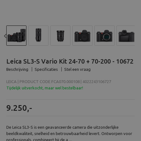
Beeld en bewerking
Verrekijker
Analoog
Previous
N
Huren
Leica SL3-S Vario Kit 24-70 + 70-200 - 10672
Beschrijving
Specificaties
Stel een vraag
LEICA | PRODUCT CODE FCA070.000108 | 4022243106727
Tijdelijk uitverkocht, maar wel bestelbaar!
9.250,-
De Leica SL3-S is een geavanceerde camera die uitzonderlijke
beeldkwaliteit, snelheid en betrouwbaarheid levert. Ontworpen voor
professionals, combineert hij de a ...