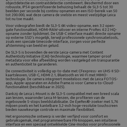
objectdetectie en contrastdetectie combineert. Beschermd door een
robuuste, IP54-gecertificeerde behuizing behaalt de SL3-S tot 30
beelden per seconde bij continu-opnamen en een ISO-bereik van 50
tot 200.000, wat deze camera de snelste en meest veelzijdige Leica
tot nu toe maakt.
Voor videografen biedt de SL3-S 6K-video-opname, een 3:2 open-
gate functionaliteit, HDMI-RAW-uitvoer en interne ProRes 4:2:2 HQ-
opname zonder tijdslimiet. De USB-C interface maakt directe opname
op externe SSD’s mogelijk, terwijl professionele synchronisatietools,
zoals een speciale timecode-interface, zorgen voor perfecte
afstemming van beeld en geluid.
De SL3-S is bovendien de eerste Leica-camera met Content
Authenticity Initiative (CAI)-technologie, waarmee tamper-proof
metadata voor elke afbeelding worden vastgelegd om transparantie
en authenticiteit te garanderen.
De connectiviteit is volledig up-to-date met CFexpress- en UHS-II SD-
kaartsleuven, USB-C, HDMI 2.1, Bluetooth en Wi-Fi met MIMO-
technologie. De camera integreert moeiteloos met de Leica FOTOS-
app, Apple-apparaten en Adobe frame.io voor Camera-to-Cloud-
functionaliteit (beschikbaar in 2025).
Dankzij de Leica L-Mount is de SL3-S compatibel met een breed scala
aan lenzen, waaronder Leica M-lenzen, die profiteren van de
ingebouwde 5-stops beeldstabilisatie. De EyeRes®-zoeker met 5,76
miljoen pixels en het kantelbare 3,2-inch hoge-resolutie touchscreen
bieden nauwkeurige controle en maximale flexibiliteit.
Het ergonomische ontwerp is verder verfijnd voor comfort en
gebruiksgemak, met programmeerbare FN-knoppen, een intuïtieve
interface en een speciaal ontwikkelde Cine-modus voor professionele