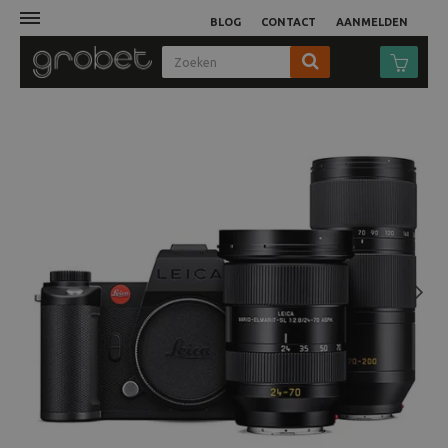
BLOG
CONTACT
AANMELDEN
Afdruk
Fotocamera
Objectieven
Video
Next
Tassen
Statieven
Studio