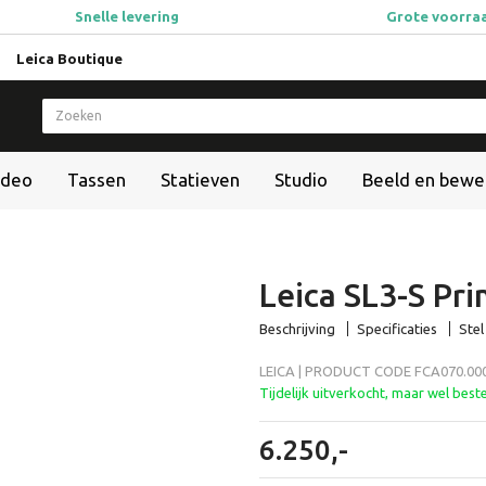
Snelle levering
Grote voorra
Leica Boutique
ideo
Tassen
Statieven
Studio
Beeld en bewe
Leica SL3-S Pri
Beschrijving
Specificaties
Stel
LEICA | PRODUCT CODE FCA070.000
Tijdelijk uitverkocht, maar wel best
6.250,-