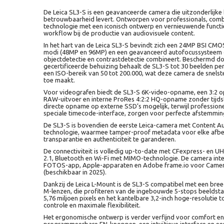
De Leica SL3-S is een geavanceerde camera die uitzonderlijke 
betrouwbaarheid levert. Ontworpen voor professionals, combi
technologie met een iconisch ontwerp en vernieuwende functi
workflow bij de productie van audiovisuele content.
In het hart van de Leica SL3-S bevindt zich een 24MP BSI CMO
modi (48MP en 96MP) en een geavanceerd autofocussysteem d
objectdetectie en contrastdetectie combineert. Beschermd do
gecertificeerde behuizing behaalt de SL3-S tot 30 beelden p
een ISO-bereik van 50 tot 200.000, wat deze camera de snelste
toe maakt.
Voor videografen biedt de SL3-S 6K-video-opname, een 3:2 op
RAW-uitvoer en interne ProRes 4:2:2 HQ-opname zonder tijdsl
directe opname op externe SSD’s mogelijk, terwijl professione
speciale timecode-interface, zorgen voor perfecte afstemming
De SL3-S is bovendien de eerste Leica-camera met Content Authe
technologie, waarmee tamper-proof metadata voor elke afb
transparantie en authenticiteit te garanderen.
De connectiviteit is volledig up-to-date met CFexpress- en U
2.1, Bluetooth en Wi-Fi met MIMO-technologie. De camera int
FOTOS-app, Apple-apparaten en Adobe frame.io voor Camera-
(beschikbaar in 2025).
Dankzij de Leica L-Mount is de SL3-S compatibel met een bree
M-lenzen, die profiteren van de ingebouwde 5-stops beeldsta
5,76 miljoen pixels en het kantelbare 3,2-inch hoge-resolutie
controle en maximale flexibiliteit.
Het ergonomische ontwerp is verder verfijnd voor comfort e
programmeerbare FN-knoppen, een intuïtieve interface en ee