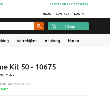
ad
Service en vakmanschap
BLOG
CONTACT
LOG IN
0 items
rking
Verrekijker
Analoog
Huren
me Kit 50 - 10675
 een vraag
110 | 4022243106758
elbaar!