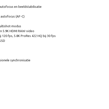
tofocus en beeldstabilisatie
e autofocus (AF-C)
ultishot-modus
en 5.9K HDMI RAW-video
bij 120 fps, 5.8K ProRes 422 HQ bij 30 fps
 SSD
ionele synchronisatie