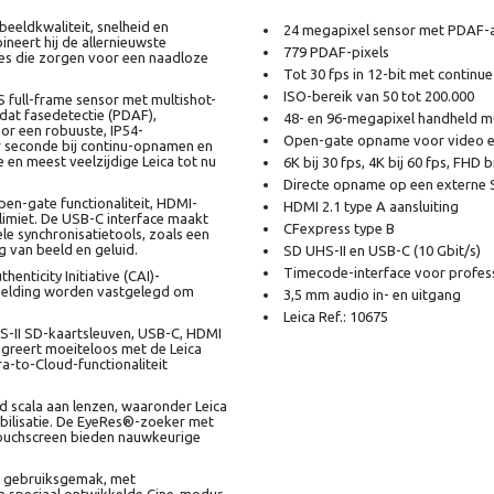
beeldkwaliteit, snelheid en
24 megapixel sensor met PDAF-au
neert hij de allernieuwste
779 PDAF-pixels
es die zorgen voor een naadloze
Tot 30 fps in 12-bit met continu
ISO-bereik van 50 tot 200.000
S full-frame sensor met multishot-
at fasedetectie (PDAF),
48- en 96-megapixel handheld m
or een robuuste, IP54-
Open-gate opname voor video 
er seconde bij continu-opnamen en
 en meest veelzijdige Leica tot nu
6K bij 30 fps, 4K bij 60 fps, FHD 
Directe opname op een externe
en-gate functionaliteit, HDMI-
HDMI 2.1 type A aansluiting
imiet. De USB-C interface maakt
CFexpress type B
le synchronisatietools, zoals een
 van beeld en geluid.
SD UHS-II en USB-C (10 Gbit/s)
Timecode-interface voor profess
nticity Initiative (CAI)-
eelding worden vastgelegd om
3,5 mm audio in- en uitgang
Leica Ref.: 10675
HS-II SD-kaartsleuven, USB-C, HDMI
egreert moeiteloos met de Leica
to-Cloud-functionaliteit
d scala aan lenzen, waaronder Leica
bilisatie. De EyeRes®-zoeker met
 touchscreen bieden nauwkeurige
n gebruiksgemak, met
n speciaal ontwikkelde Cine-modus