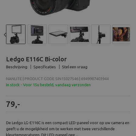
Beeld en bewerking
Verrekijker
Analoog
Previous
N
Huren
Ledgo E116C Bi-color
Beschrijving
Specificaties
Stel een vraag
NANLITE | PRODUCT CODE SIN15027546 | 6949987403944
In stock - Voor 15u besteld, vandaag verzonden
79,-
De Ledgo LG-E116C is een compact LED-paneel voor op uw camera en
geeft u de mogelijkheid om te werken met twee verschillende
kleurtemperaturen. Dit LED-paneel gee ...