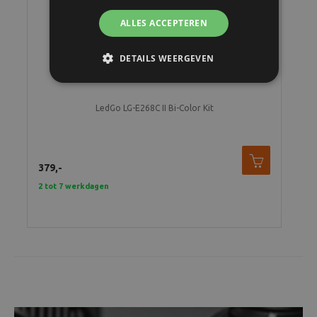
ALLES ACCEPTEREN
DETAILS WEERGEVEN
LedGo LG-E268C II Bi-Color Kit
379,-
2 tot 7 werkdagen