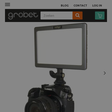
BLOG
CONTACT
LOG IN
Afdruk
Fotocamera
Objectieven
Video
Next
Tassen
Statieven
Studio