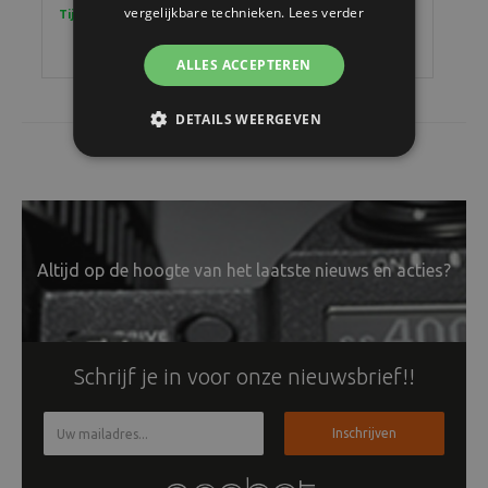
vergelijkbare technieken.
Lees verder
Tijdelijk uitverkocht, maar wel bestelbaar!
Tijd
ALLES ACCEPTEREN
DETAILS WEERGEVEN
Altijd op de hoogte van het laatste nieuws en acties?
Schrijf je in voor onze nieuwsbrief!!
Inschrijven