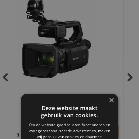
Previous
Next
×
Deze website maakt
Canon XA75 4K videocamera
gebruik van cookies.
Om de website goed te laten functioneren en
voor gepersonaliseerde advertenties, maken
3.049,95
2.4
wij gebruik van cookies en daarmee