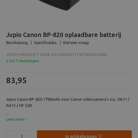
Beeld en bewerking
Verrekijker
Jupio Canon BP-820 oplaadbare batterij
Analoog
Beschrijving
Specificaties
Stel een vraag
JUPIO | PRODUCT CODE VVC20310211 | 8718503023083
Huren
2 tot 7 werkdagen
83,95
Jupio Canon BP-820 1780mAh voor Canon videocamera's oa.: XA11 /
XA15 / HF G60
...
Lees meer
In winkelwagen