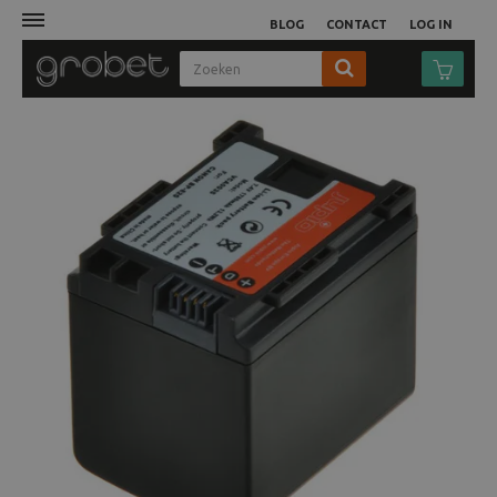
BLOG
CONTACT
LOG IN
Afdruk
Fotocamera
Objectieven
Video
Tassen
Statieven
Studio