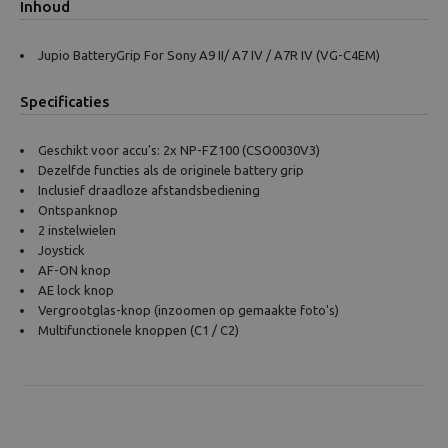
Inhoud
Jupio BatteryGrip For Sony A9 II/ A7 IV / A7R IV (VG-C4EM)
Specificaties
Geschikt voor accu's: 2x NP-FZ100 (CSO0030V3)
Dezelfde functies als de originele battery grip
Inclusief draadloze afstandsbediening
Ontspanknop
2 instelwielen
Joystick
AF-ON knop
AE lock knop
Vergrootglas-knop (inzoomen op gemaakte foto's)
Multifunctionele knoppen (C1 / C2)