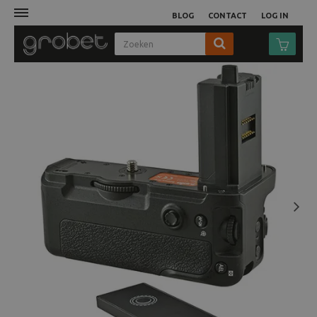
BLOG
CONTACT
LOG IN
Afdruk
Fotocamera
Objectieven
Video
Next
Tassen
Statieven
Studio