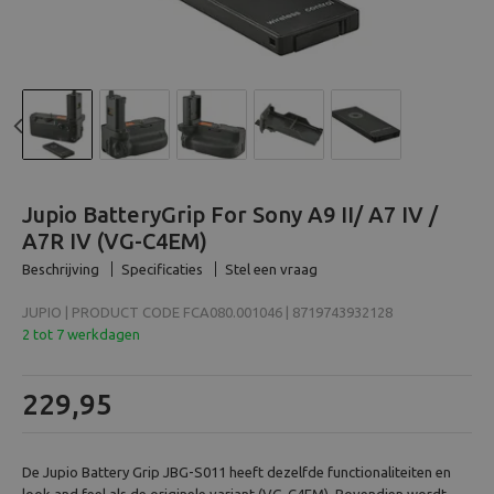
Beeld en bewerking
Verrekijker
Analoog
Previous
N
Huren
Jupio BatteryGrip For Sony A9 II/ A7 IV /
A7R IV (VG-C4EM)
Beschrijving
Specificaties
Stel een vraag
JUPIO | PRODUCT CODE FCA080.001046 | 8719743932128
2 tot 7 werkdagen
229,95
De Jupio Battery Grip JBG-S011 heeft dezelfde functionaliteiten en