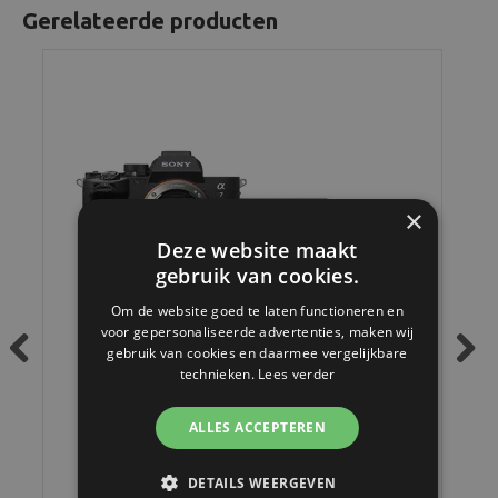
Gerelateerde producten
×
Deze website maakt
gebruik van cookies.
Om de website goed te laten functioneren en
voor gepersonaliseerde advertenties, maken wij
gebruik van cookies en daarmee vergelijkbare
technieken.
Lees verder
Previous
Next
ALLES ACCEPTEREN
Sony A7 IV Body | Full-frame Systeemcamera
DETAILS WEERGEVEN