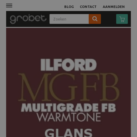
BLOG
CONTACT
AANMELDEN
Afdruk
Fotocamera
Objectieven
Video
Tassen
Statieven
Studio