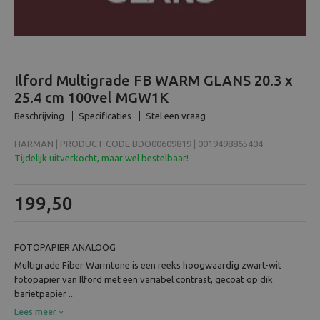
Beeld en bewerking
Verrekijker
Ilford Multigrade FB WARM GLANS 20.3 x
Analoog
25.4 cm 100vel MGW1K
Beschrijving
Specificaties
Stel een vraag
Huren
HARMAN | PRODUCT CODE BDO00609819 | 0019498865404
Tijdelijk uitverkocht, maar wel bestelbaar!
199,50
FOTOPAPIER ANALOOG
Multigrade Fiber Warmtone is een reeks hoogwaardig zwart-wit
fotopapier van Ilford met een variabel contrast, gecoat op dik
barietpapier ...
Lees meer