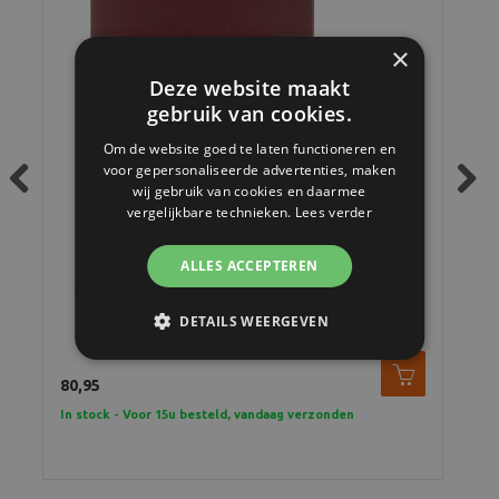
×
Deze website maakt
gebruik van cookies.
Om de website goed te laten functioneren en
voor gepersonaliseerde advertenties, maken
wij gebruik van cookies en daarmee
Previous
Next
vergelijkbare technieken.
Lees verder
ALLES ACCEPTEREN
Ilford Multigrade FB Warm Glans 30.5 x 40.6 cm 10 vel
MGW1K
DETAILS WEERGEVEN
80,95
30,
In stock - Voor 15u besteld, vandaag verzonden
In 