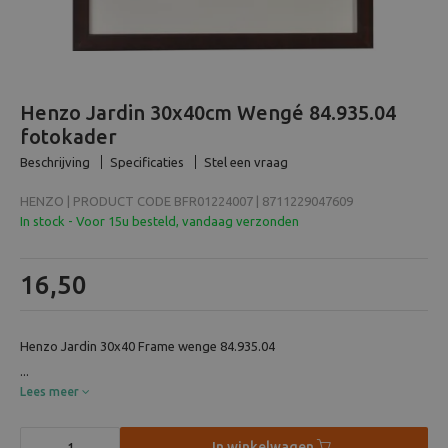
Beeld en bewerking
Verrekijker
Henzo Jardin 30x40cm Wengé 84.935.04
Analoog
fotokader
Beschrijving
Specificaties
Stel een vraag
Huren
HENZO | PRODUCT CODE BFR01224007 | 8711229047609
In stock - Voor 15u besteld, vandaag verzonden
16,50
Henzo Jardin 30x40 Frame wenge 84.935.04
...
Lees meer
In winkelwagen