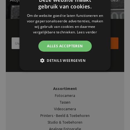
gebruik van cookies.
Om de website goed te laten functioneren en
voor gepersonaliseerde advertenties, maken
wij gebruik van cookies en daarmee
Schrijf je in voor onze nieuwsbrief!!
vergelijkbare technieken.
Lees verder
Inschrijven
ALLES ACCEPTEREN
DETAILS WEERGEVEN
Assortiment
Fotocamera
Tassen
Videocamera
Printers - Beeld & Toebehoren
Studio & Toebehoren
Analoge Fotografie