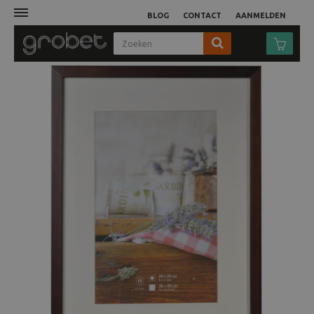
BLOG
CONTACT
AANMELDEN
Afdruk
Fotocamera
Objectieven
Video
Tassen
Statieven
Studio