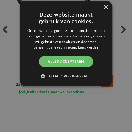
×
Deze website maakt
gebruik van cookies.
Om de website goed te laten functioneren en
voor gepersonaliseerde advertenties, maken
Previous
Next
wij gebruik van cookies en daarmee
vergelijkbare technieken.
Lees verder
Hasselblad Filter UV 86mm
ALLES ACCEPTEREN
DETAILS WEERGEVEN
259,-
239
Tijdelijk uitverkocht, maar wel bestelbaar!
Tijd