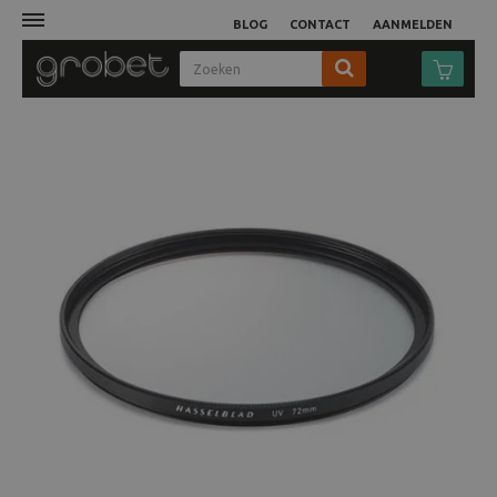
BLOG
CONTACT
AANMELDEN
Afdruk
Fotocamera
Objectieven
Video
Tassen
Statieven
Studio