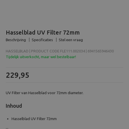
Beeld en bewerking
Verrekijker
Hasselblad UV Filter 72mm
Analoog
Beschrijving
Specificaties
Stel een vraag
HASSELBLAD | PRODUCT CODE FLE111.002034 | 6941565946430
Huren
Tijdelijk uitverkocht, maar wel bestelbaar!
229,95
UV Filter van Hasselblad voor 72mm diameter.
Inhoud
Hasselblad UV Filter 72mm
...