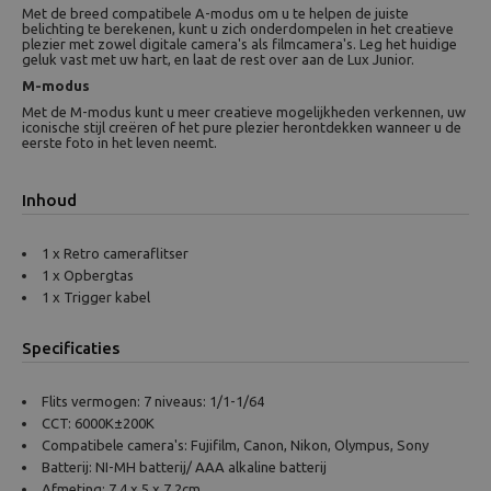
Met de breed compatibele A-modus om u te helpen de juiste
belichting te berekenen, kunt u zich onderdompelen in het creatieve
plezier met zowel digitale camera's als filmcamera's. Leg het huidige
geluk vast met uw hart, en laat de rest over aan de Lux Junior.
M-modus
Met de M-modus kunt u meer creatieve mogelijkheden verkennen, uw
iconische stijl creëren of het pure plezier herontdekken wanneer u de
eerste foto in het leven neemt.
Inhoud
1 x Retro cameraflitser
1 x Opbergtas
1 x Trigger kabel
Specificaties
Flits vermogen: 7 niveaus: 1/1-1/64
CCT: 6000K±200K
Compatibele camera's: Fujifilm, Canon, Nikon, Olympus, Sony
Batterij: NI-MH batterij/ AAA alkaline batterij
Afmeting: 7.4 x 5 x 7.2cm