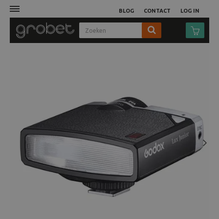
BLOG
CONTACT
LOG IN
Afdruk
Fotocamera
Objectieven
Video
Next
Tassen
Statieven
Studio