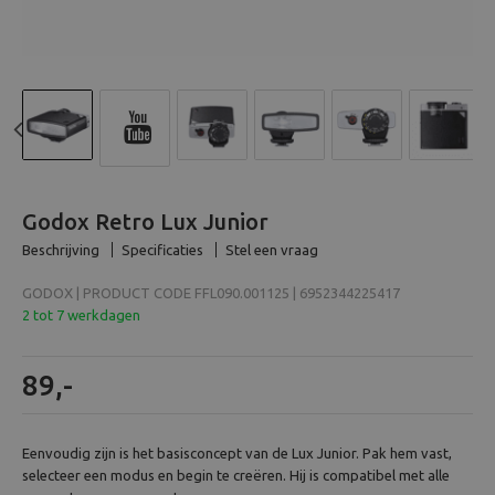
Beeld en bewerking
Verrekijker
Analoog
Previous
N
Huren
Godox Retro Lux Junior
Beschrijving
Specificaties
Stel een vraag
GODOX | PRODUCT CODE FFL090.001125 | 6952344225417
2 tot 7 werkdagen
89,-
Eenvoudig zijn is het basisconcept van de Lux Junior. Pak hem vast,
selecteer een modus en begin te creëren. Hij is compatibel met alle