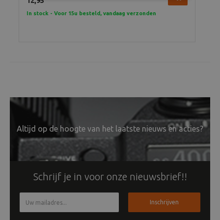
12,95
12,
In stock - Voor 15u besteld, vandaag verzonden
In 
Altijd op de hoogte van het laatste nieuws en acties?
Schrijf je in voor onze nieuwsbrief!!
Inschrijven