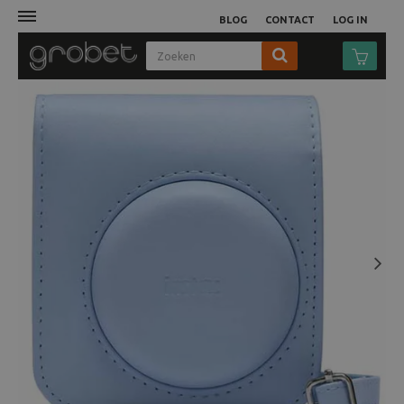
BLOG
CONTACT
LOG IN
Afdruk
Fotocamera
Objectieven
Video
Next
Tassen
Statieven
Studio