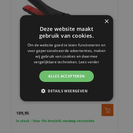
×
Deze website maakt
gebruik van cookies.
Om de website goed te laten functioneren en
voor gepersonaliseerde advertenties, maken
wij gebruik van cookies en daarmee
vergelijkbare technieken.
Lees verder
ALLES ACCEPTEREN
GROBET SP-12 Pasfototang 45x35mm (horizontale
DETAILS WEERGEVEN
uitsnit)
189,95
In stock - Voor 15u besteld, vandaag verzonden