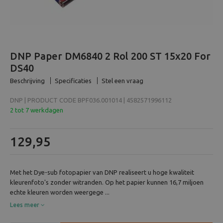
Beeld en bewerking
Verrekijker
DNP Paper DM6840 2 Rol 200 ST 15x20 For
Analoog
DS40
Beschrijving
Specificaties
Stel een vraag
Huren
DNP | PRODUCT CODE BPF036.001014 | 4582571996112
2 tot 7 werkdagen
129,95
Met het Dye-sub fotopapier van DNP realiseert u hoge kwaliteit
kleurenfoto's zonder witranden. Op het papier kunnen 16,7 miljoen
echte kleuren worden weergege ...
Lees meer