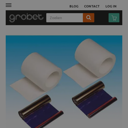
BLOG
CONTACT
LOG IN
Afdruk
Fotocamera
Objectieven
Video
Tassen
Statieven
Studio