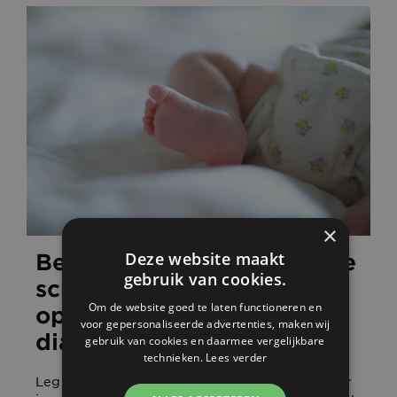
×
Deze website maakt
Betrouwbare automatische
gebruik van cookies.
scherpstelling voor
Om de website goed te laten functioneren en
opnamen met een groot
voor gepersonaliseerde advertenties, maken wij
diafragma
gebruik van cookies en daarmee vergelijkbare
technieken.
Lees verder
Leg het moment nauwkeurig vast, zelfs wanneer