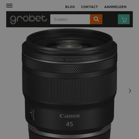
BLOG
CONTACT
AANMELDEN
Afdruk
Fotocamera
Objectieven
Video
Next
Tassen
Statieven
Studio