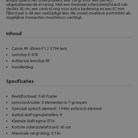
lengte tijdens het scherpstellen, wat zorgt voor een perfect
uitgebalanceerde ervaring. Met een minimale scherpstelafstand van
slechts 45 cm, een control ring voor extra bediening en een 67 mm
filtermaat is dit een veelzijdige lens die zowel creatieve portretten als
dagelijkse momenten moeiteloos vastlegt.
Inhoud
Canon RF 45mm F1.2 STM-lens
Lensdop E-67II
Achterste lensdop RF
Handleiding
Specificaties
Beeldformaat: Full-frame
Lensconstructie: 9 elementen in 7 groepen
Speciaal optisch element: 1 PMo asferisch element
Aantal diafragmalamellen: 9
Kleinste diafragma: f/16
Kortste scherpstelafstand: 45 cm
Maximale vergroting: 0,13x