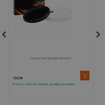
Previous
Next
Hoya 67mm Variable Density II
129,95
39,
In stock - Voor 15u besteld, vandaag verzonden
2 t