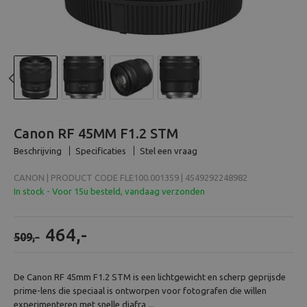
Beeld en bewerking
Verrekijker
Analoog
Previous
N
Huren
Canon RF 45MM F1.2 STM
Beschrijving
Specificaties
Stel een vraag
CANON | PRODUCT CODE FLE100.001359 | 4549292248982
In stock - Voor 15u besteld, vandaag verzonden
464,-
509,-
De Canon RF 45mm F1.2 STM is een lichtgewicht en scherp geprijsde
prime-lens die speciaal is ontworpen voor fotografen die willen
experimenteren met snelle diafra ...