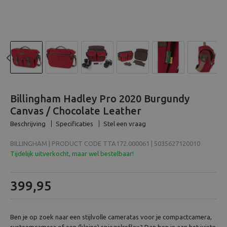
Beeld en bewerking
Verrekijker
Analoog
Previous
N
Huren
Billingham Hadley Pro 2020 Burgundy
Canvas / Chocolate Leather
Beschrijving
Specificaties
Stel een vraag
BILLINGHAM | PRODUCT CODE TTA172.000061 | 5035627120010
Tijdelijk uitverkocht, maar wel bestelbaar!
399,95
Ben je op zoek naar een stijlvolle cameratas voor je compactcamera,