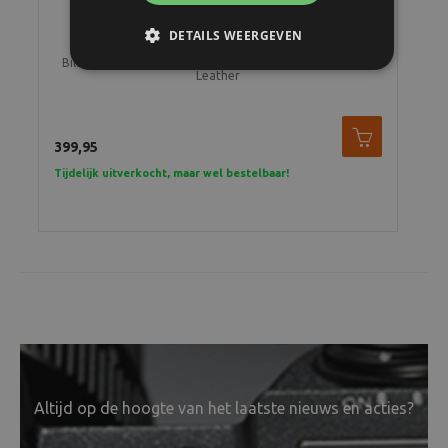
DETAILS WEERGEVEN
e
Billingham Hadley Pro 2020 Khaki Fibrenyte / Chocolate
Bi
Leather
399,95
399
Tijdelijk uitverkocht, maar wel bestelbaar!
Tijd
Altijd op de hoogte van het laatste nieuws en acties?