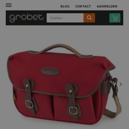
BLOG
CONTACT
AANMELDEN
Afdruk
Fotocamera
Objectieven
Video
Next
Tassen
Statieven
Studio