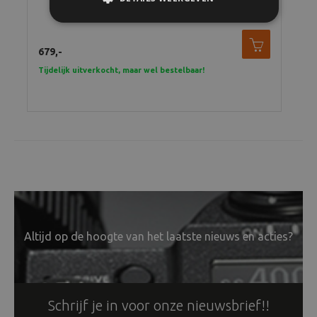
679,-
439
Tijdelijk uitverkocht, maar wel bestelbaar!
Tijd
Altijd op de hoogte van het laatste nieuws en acties?
Schrijf je in voor onze nieuwsbrief!!