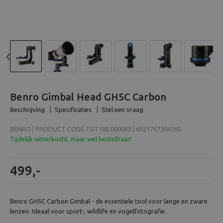
Beeld en bewerking
Verrekijker
Analoog
Previous
N
Huren
Benro Gimbal Head GH5C Carbon
Beschrijving
Specificaties
Stel een vraag
BENRO | PRODUCT CODE TST180.000003 | 6931747304165
Tijdelijk uitverkocht, maar wel bestelbaar!
499,-
Benro GH5C Carbon Gimbal - de essentiele tool voor lange en zware
lenzen. Ideaal voor sport-, wildlife en vogelfotografie.