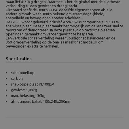
maar liefst 30kg dragen. Daarmee is het de gimbal met de allerbeste
verhouding tussen gewicht en draagkracht.
Uiteraard heeft de Benro GH5C dezelfde eigenschappen als alle
andere gimbals waar Benro bekend om staat: degelijkheid,
soepelheid en bewegingen zonder schokken.
De GH5C wordt geleverd inclusief Arca-Swiss compatibele PL100LW
snelwisselplaat. Deze plaat maakt het mogelijk om de lens zeer snel te
monteren of demonteren. In deze plaat zijn op tactische plaatsen
openingen gemaakt om verder gewicht te besparen.
Een verticale schaalverdeling vereenvoudigt het balanceren en de
360-gradenverdeling op de pan-as maakt het mogelijk om
bewegingen exacte te herhalen.
Specificaties
schommelkop
carbon
snelkoppelplaat PL100LW
gewicht: 1,08kg
max. belasting: 30kg
afmetingen: bxhxl: 100x245x250mm