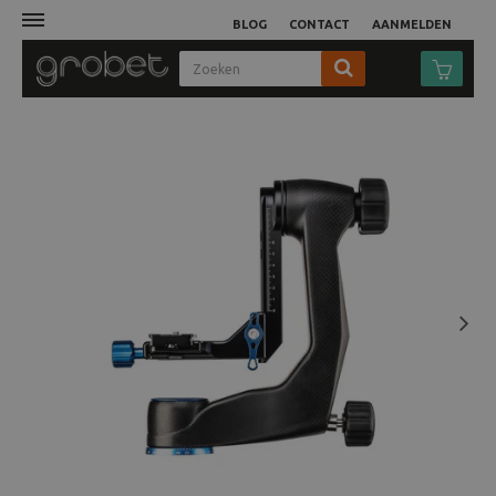
BLOG
CONTACT
AANMELDEN
Afdruk
Fotocamera
Objectieven
Video
Next
Tassen
Statieven
Studio