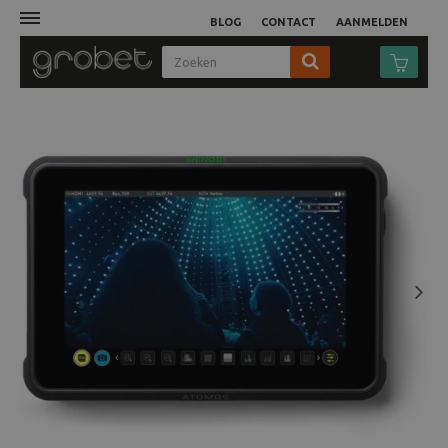
BLOG
CONTACT
AANMELDEN
Afdruk
Fotocamera
Objectieven
Video
Next
Tassen
Statieven
Studio