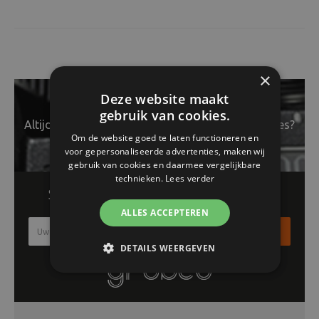
×
Deze website maakt
gebruik van cookies.
Altijd op de hoogte van het laatste nieuws en acties?
Om de website goed te laten functioneren en
voor gepersonaliseerde advertenties, maken wij
gebruik van cookies en daarmee vergelijkbare
technieken.
Lees verder
Schrijf je in voor onze nieuwsbrief!!
ALLES ACCEPTEREN
Inschrijven
DETAILS WEERGEVEN