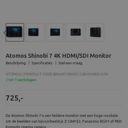
Beeld en bewerking
Verrekijker
Analoog
Previous
N
Huren
Atomos Shinobi 7 4K HDMI/SDI Monitor
Beschrijving
Specificaties
Stel een vraag
ATOMOS | PRODUCT CODE BRA047.000021 | 0814164022576
2 tot 7 werkdagen
725,-
De Atomos Shinobi 7 is een heldere monitor met een hoge resolutie
om de beelden van bijvoorbeeld je Z CAM E2, Panasonic BGH1 of RED
Komodo cinema camera ...